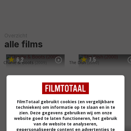
Overzicht
alle films
6
2
7
5
,
,
Charlie & Boots
(2009)
The Dish
(2000)
FilmTotaal gebruikt cookies (en vergelijkbare
technieken) om informatie op te slaan en in te
zien. Deze gegevens gebruiken wij om onze
website goed te laten functioneren, het gebruik
van de website te analyseren,
gepersonaliseerde content en advertenties te