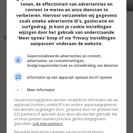
tonen, de effectiviteit van advertenties en
content te meten en onze diensten te
verbeteren. Hiervoor verzamelen wij gegevens
zoals unieke advertentie ID’s, geolocatie en
surfgedrag. Je kunt je cookie instellingen
wijzigen door het gebruik van onderstaande
4
3
,
Brilliant Lies
(1996)
'Meer opties' knop of via 'Privacy instellingen
aanpassen' onderaan de website.
Gepersonaliseerde advertenties en content,
advertentie- en contentmetingen,
doelgroepenonderzoek en ontwikkeling van diensten
Informatie op een apparaat opslaan en/of openen
Meer informatie
Uw persoonsgegevens worden verwerkt en informatie van uw
apparaat (cookies, unieke ID's en andere apparaatgegevens)
kan worden opgeslagen door, geopend door en gedeeld met
332 partners of specifiek door deze site worden gebruikt. Wij
en onze partners kunnen precieze geolocatiegegevens
gebruiken.
Lijst met partners.
Bepaalde leveranciers kunnen uw persoonsgegevens