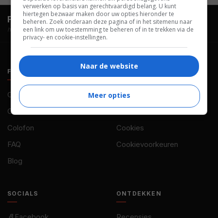
verwerken op basis van gerechtvaardigd belang. U kunt
hiertegen bezwaar maken door uw opties hieronder te
FilmTotaal.
Hét online filmoverzicht.
beheren. Zoek onderaan deze pagina of in het sitemenu naar
een link om uw toestemming te beheren of in te trekken via de
hosted by
privacy- en cookie-instellingen.
Naar de website
FILMTOTAAL
BELEID
Contact
Privacy
Meer opties
Over ons
Voorwaarden
Colofon
Cookies
FAQ
Cookievoorkeuren
Blog
SOCIALS
ONTDEKKEN
Facebook
Recensies