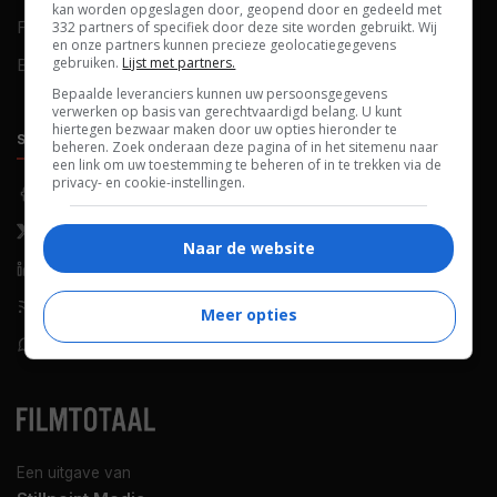
kan worden opgeslagen door, geopend door en gedeeld met
FAQ
Cookievoorkeuren
332 partners of specifiek door deze site worden gebruikt. Wij
en onze partners kunnen precieze geolocatiegegevens
gebruiken.
Lijst met partners.
Blog
Bepaalde leveranciers kunnen uw persoonsgegevens
verwerken op basis van gerechtvaardigd belang. U kunt
hiertegen bezwaar maken door uw opties hieronder te
SOCIALS
ONTDEKKEN
beheren. Zoek onderaan deze pagina of in het sitemenu naar
een link om uw toestemming te beheren of in te trekken via de
privacy- en cookie-instellingen.
Facebook
Recensies
X (Twitter)
Nieuws
Naar de website
LinkedIn
Netflix
RSS-feed
Films op tv
Meer opties
WhatsApp
Bioscoop
Een uitgave van