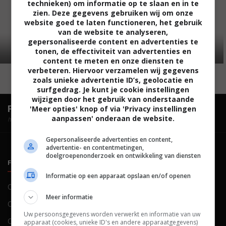
technieken) om informatie op te slaan en in te
zien. Deze gegevens gebruiken wij om onze
website goed te laten functioneren, het gebruik
van de website te analyseren,
gepersonaliseerde content en advertenties te
tonen, de effectiviteit van advertenties en
content te meten en onze diensten te
verbeteren. Hiervoor verzamelen wij gegevens
zoals unieke advertentie ID’s, geolocatie en
surfgedrag. Je kunt je cookie instellingen
wijzigen door het gebruik van onderstaande
FilmTotaal.
Hét online filmoverzicht.
'Meer opties' knop of via 'Privacy instellingen
aanpassen' onderaan de website.
hosted by
Gepersonaliseerde advertenties en content,
advertentie- en contentmetingen,
doelgroepenonderzoek en ontwikkeling van diensten
FILMTOTAAL
BELEID
Informatie op een apparaat opslaan en/of openen
Contact
Privacy
Meer informatie
Over ons
Voorwaarden
Uw persoonsgegevens worden verwerkt en informatie van uw
Colofon
Cookies
apparaat (cookies, unieke ID's en andere apparaatgegevens)