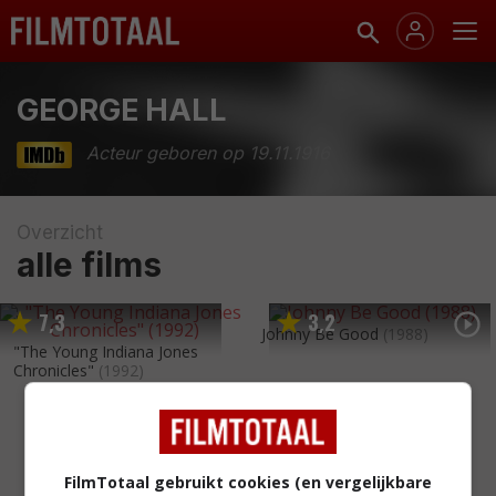
GEORGE HALL
Acteur geboren op 19.11.1916
Overzicht
alle films
7
3
3
2
,
,
Johnny Be Good
(1988)
"The Young Indiana Jones
Chronicles"
(1992)
FilmTotaal gebruikt cookies (en vergelijkbare