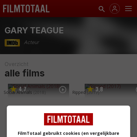
GARY TEAGUE
Acteur
Overzicht
alle films
4
7
3
8
,
,
Social Animals
(2018)
Ripped
(2017)
FilmTotaal gebruikt cookies (en vergelijkbare