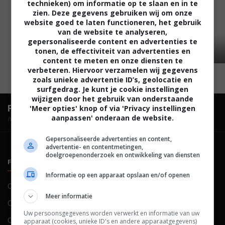
technieken) om informatie op te slaan en in te
zien. Deze gegevens gebruiken wij om onze
website goed te laten functioneren, het gebruik
van de website te analyseren,
gepersonaliseerde content en advertenties te
tonen, de effectiviteit van advertenties en
content te meten en onze diensten te
verbeteren. Hiervoor verzamelen wij gegevens
zoals unieke advertentie ID’s, geolocatie en
surfgedrag. Je kunt je cookie instellingen
wijzigen door het gebruik van onderstaande
FilmTotaal.
Hét online filmoverzicht.
'Meer opties' knop of via 'Privacy instellingen
aanpassen' onderaan de website.
hosted by
Gepersonaliseerde advertenties en content,
advertentie- en contentmetingen,
doelgroepenonderzoek en ontwikkeling van diensten
FILMTOTAAL
BELEID
Informatie op een apparaat opslaan en/of openen
Contact
Privacy
Meer informatie
Over ons
Voorwaarden
Uw persoonsgegevens worden verwerkt en informatie van uw
Colofon
Cookies
apparaat (cookies, unieke ID's en andere apparaatgegevens)