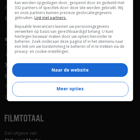
kan worden opgeslagen door, geopend door en gedeeld met
FAQ
Cookievoorkeuren
332 partners of specifiek door deze site worden gebruikt. Wij
en onze partners kunnen precieze geolocatiegegevens
gebruiken.
Lijst met partners.
Blog
Bepaalde leveranciers kunnen uw persoonsgegevens
verwerken op basis van gerechtvaardigd belang. U kunt
hiertegen bezwaar maken door uw opties hieronder te
SOCIALS
ONTDEKKEN
beheren. Zoek onderaan deze pagina of in het sitemenu naar
een link om uw toestemming te beheren of in te trekken via de
privacy- en cookie-instellingen.
Facebook
Recensies
X (Twitter)
Nieuws
Naar de website
LinkedIn
Netflix
RSS-feed
Films op tv
Meer opties
WhatsApp
Bioscoop
Een uitgave van