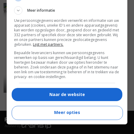
7
4
,
Meer informatie
Yellow Submarine
(1968)
Uw persoonsgegevens worden verwerkt en informatie van uw
apparaat (cookies, unieke ID's en andere apparaatgegevens)
kan worden opgeslagen door, geopend door en gedeeld met
332 partners of specifiek door deze site worden gebruikt. Wij
en onze partners kunnen precieze geolocatiegegevens
gebruiken.
Lijst met partners.
Bepaalde leveranciers kunnen uw persoonsgegevens
verwerken op basis van gerechtvaardigd belang. U kunt
hiertegen bezwaar maken door uw opties hieronder te
beheren. Zoek onderaan deze pagina of in het sitemenu naar
een link om uw toestemming te beheren of in te trekken via de
privacy- en cookie-instellingen.
Naar de website
Meer opties
FilmTotaal.
Hét online filmoverzicht.
hosted by