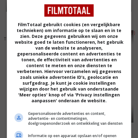
FilmTotaal gebruikt cookies (en vergelijkbare
technieken) om informatie op te slaan en in te
7
1
5
6
,
,
zien. Deze gegevens gebruiken wij om onze
The Italian Job
(1969)
A Nice Girl Like Me
(1969)
website goed te laten functioneren, het gebruik
van de website te analyseren,
gepersonaliseerde content en advertenties te
tonen, de effectiviteit van advertenties en
content te meten en onze diensten te
verbeteren. Hiervoor verzamelen wij gegevens
zoals unieke advertentie ID’s, geolocatie en
surfgedrag. Je kunt je cookie instellingen
wijzigen door het gebruik van onderstaande
'Meer opties' knop of via 'Privacy instellingen
aanpassen' onderaan de website.
Gepersonaliseerde advertenties en content,
advertentie- en contentmetingen,
doelgroepenonderzoek en ontwikkeling van diensten
Informatie op een apparaat opslaan en/of openen