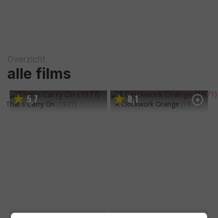
Overzicht
alle films
5
7
8
1
,
,
That's Carry On
(1977)
A Clockwork Orange
(1971)