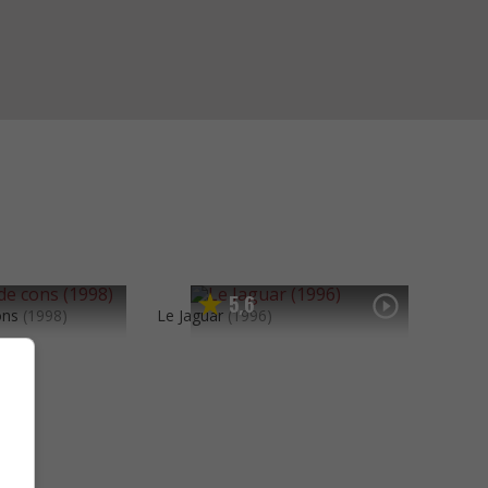
5
6
,
ons
(1998)
Le Jaguar
(1996)