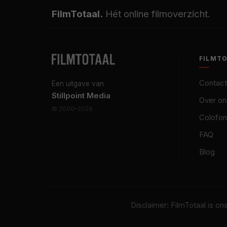
FilmTotaal.
Hét online filmoverzicht.
FILMT
Contact
Een uitgave van
Stillpoint Media
Over on
© 2000–2026
Colofon
FAQ
Blog
Disclaimer: FilmTotaal is o