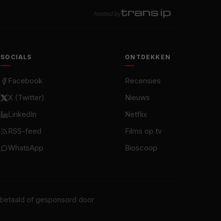
hosted by
SOCIALS
ONTDEKKEN
Facebook
Recensies
X (Twitter)
Nieuws
LinkedIn
Netflix
RSS-feed
Films op tv
WhatsApp
Bioscoop
t betaald of gesponsord door