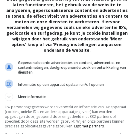
laten functioneren, het gebruik van de website te
analyseren, gepersonaliseerde content en advertenties
te tonen, de effectiviteit van advertenties en content te
meten en onze diensten te verbeteren. Hiervoor
verzamelen wij gegevens zoals unieke advertentie ID’s,
geolocatie en surfgedrag. Je kunt je cookie instellingen
wijzigen door het gebruik van onderstaande 'Meer
opties' knop of via 'Privacy instellingen aanpassen'
onderaan de website.
6
7
6
1
,
,
1989)
Les fugitifs
(1986)
Les compère
Gepersonaliseerde advertenties en content, advertentie- en
contentmetingen, doelgroepenonderzoek en ontwikkeling van
diensten
Informatie op een apparaat opslaan en/of openen
Meer informatie
Uw persoonsgegevens worden verwerkt en informatie van uw apparaat
(cookies, unieke ID's en andere apparaatgegevens) kan worden
opgeslagen door, geopend door en gedeeld met 332 partners of
specifiek door deze site worden gebruikt. Wij en onze partners kunnen
precieze geolocatiegegevens gebruiken.
Lijst met partners.