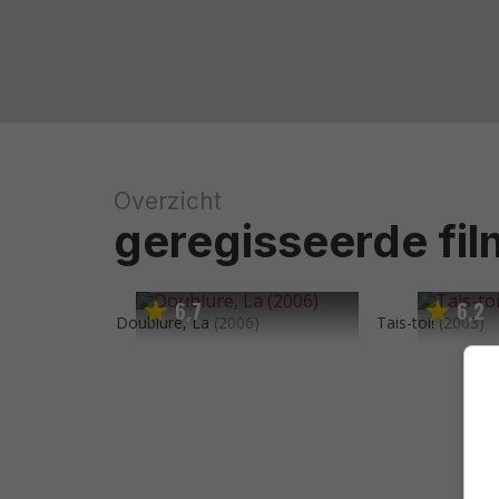
Overzicht
geregisseerde fil
6
7
6
2
,
,
Doublure, La
(2006)
Tais-toi!
(2003)