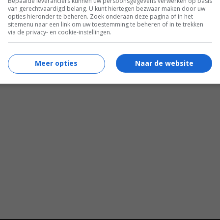
Bepaalde leveranciers kunnen uw persoonsgegevens verwerken op basis
van gerechtvaardigd belang. U kunt hiertegen bezwaar maken door uw
opties hieronder te beheren. Zoek onderaan deze pagina of in het
sitemenu naar een link om uw toestemming te beheren of in te trekken
via de privacy- en cookie-instellingen.
Meer opties
Naar de website