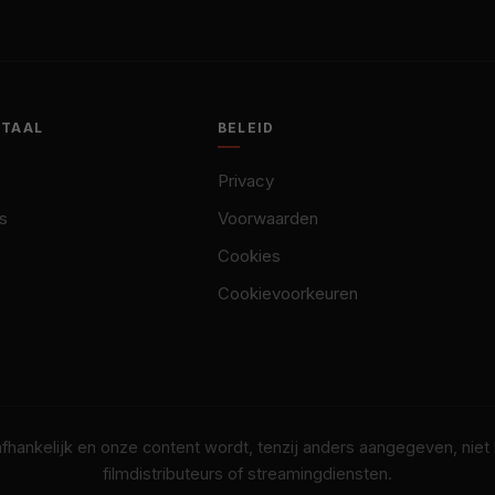
OTAAL
BELEID
Privacy
s
Voorwaarden
Cookies
Cookievoorkeuren
nafhankelijk en onze content wordt, tenzij anders aangegeven, nie
filmdistributeurs of streamingdiensten.