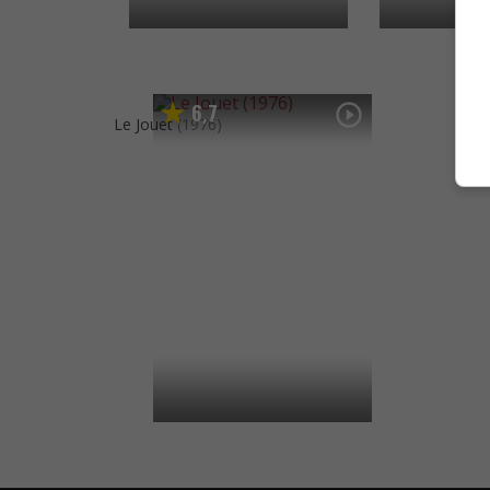
6
7
,
Le Jouet
(1976)