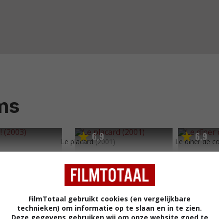
ms
6
9
6
9
,
,
Le placard
(2001)
Le dîner de c
FilmTotaal gebruikt cookies (en vergelijkbare
technieken) om informatie op te slaan en in te zien.
Deze gegevens gebruiken wij om onze website goed te