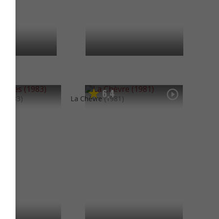
6
4
,
s
(1983)
La Chèvre
(1981)