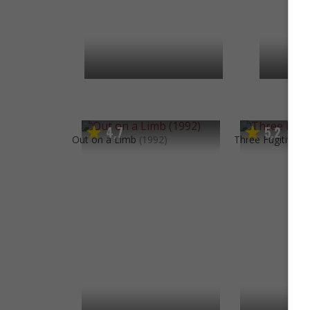
4
7
5
2
,
,
Out on a Limb
(1992)
Three Fugitives
(