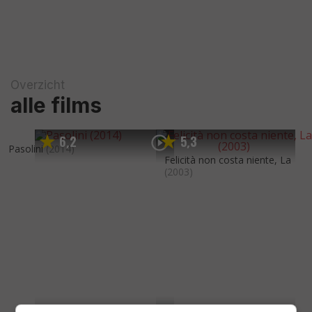
Overzicht
alle films
6
2
5
3
,
,
Pasolini
(2014)
Felicità non costa niente, La
(2003)