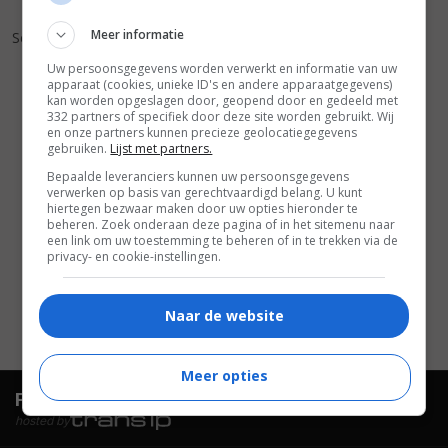
6
2
,
Meer informatie
Scorta, La
(1993)
Uw persoonsgegevens worden verwerkt en informatie van uw
apparaat (cookies, unieke ID's en andere apparaatgegevens)
kan worden opgeslagen door, geopend door en gedeeld met
332 partners of specifiek door deze site worden gebruikt. Wij
en onze partners kunnen precieze geolocatiegegevens
gebruiken.
Lijst met partners.
Bepaalde leveranciers kunnen uw persoonsgegevens
verwerken op basis van gerechtvaardigd belang. U kunt
hiertegen bezwaar maken door uw opties hieronder te
beheren. Zoek onderaan deze pagina of in het sitemenu naar
een link om uw toestemming te beheren of in te trekken via de
privacy- en cookie-instellingen.
Naar de website
Meer opties
FilmTotaal.
Hét online filmoverzicht.
hosted by