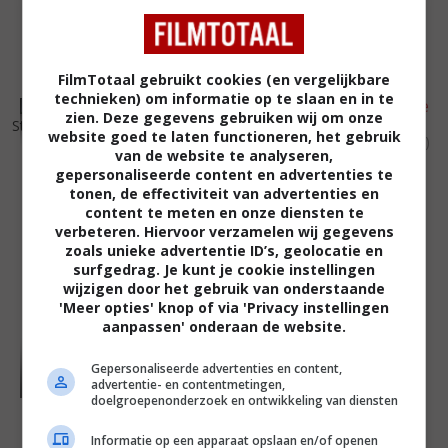
FilmTotaal gebruikt cookies (en vergelijkbare
technieken) om informatie op te slaan en in te
6
3
4
2
,
,
zien. Deze gegevens gebruiken wij om onze
Stealing Beauty
(1996)
website goed te laten functioneren, het gebruik
Code Name: Wolverine
(1996)
van de website te analyseren,
gepersonaliseerde content en advertenties te
tonen, de effectiviteit van advertenties en
content te meten en onze diensten te
verbeteren. Hiervoor verzamelen wij gegevens
zoals unieke advertentie ID’s, geolocatie en
surfgedrag. Je kunt je cookie instellingen
wijzigen door het gebruik van onderstaande
'Meer opties' knop of via 'Privacy instellingen
aanpassen' onderaan de website.
Gepersonaliseerde advertenties en content,
advertentie- en contentmetingen,
doelgroepenonderzoek en ontwikkeling van diensten
Informatie op een apparaat opslaan en/of openen