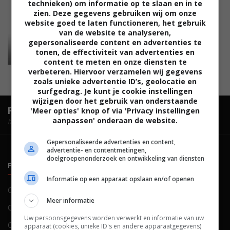
technieken) om informatie op te slaan en in te
zien. Deze gegevens gebruiken wij om onze
website goed te laten functioneren, het gebruik
van de website te analyseren,
gepersonaliseerde content en advertenties te
tonen, de effectiviteit van advertenties en
content te meten en onze diensten te
verbeteren. Hiervoor verzamelen wij gegevens
zoals unieke advertentie ID’s, geolocatie en
surfgedrag. Je kunt je cookie instellingen
wijzigen door het gebruik van onderstaande
FilmTotaal.
Hét online filmoverzicht.
'Meer opties' knop of via 'Privacy instellingen
aanpassen' onderaan de website.
hosted by
Gepersonaliseerde advertenties en content,
advertentie- en contentmetingen,
doelgroepenonderzoek en ontwikkeling van diensten
FILMTOTAAL
BELEID
Informatie op een apparaat opslaan en/of openen
Contact
Privacy
Meer informatie
Over ons
Voorwaarden
Uw persoonsgegevens worden verwerkt en informatie van uw
Colofon
Cookies
apparaat (cookies, unieke ID's en andere apparaatgegevens)