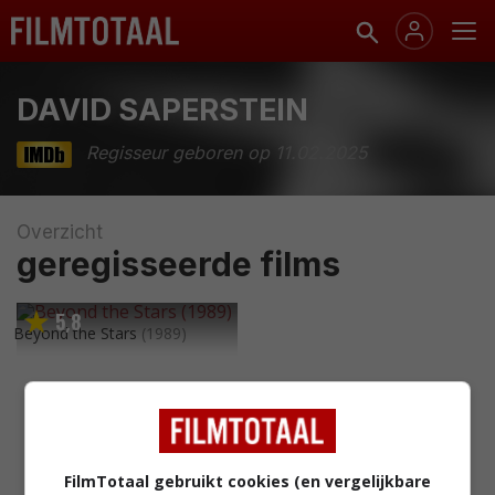
DAVID SAPERSTEIN
Regisseur geboren op 11.02.2025
Overzicht
geregisseerde films
5
8
,
Beyond the Stars
(1989)
FilmTotaal gebruikt cookies (en vergelijkbare