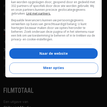
kan worden opgeslagen door, geopend door en gedeeld met
FAQ
Cookievoorkeuren
332 partners of specifiek door deze site worden gebruikt. Wij
en onze partners kunnen precieze geolocatiegegevens
gebruiken.
Lijst met partners.
Blog
Bepaalde leveranciers kunnen uw persoonsgegevens
verwerken op basis van gerechtvaardigd belang. U kunt
hiertegen bezwaar maken door uw opties hieronder te
SOCIALS
ONTDEKKEN
beheren. Zoek onderaan deze pagina of in het sitemenu naar
een link om uw toestemming te beheren of in te trekken via de
privacy- en cookie-instellingen.
Facebook
Recensies
X (Twitter)
Nieuws
Naar de website
LinkedIn
Netflix
RSS-feed
Films op tv
Meer opties
WhatsApp
Bioscoop
Een uitgave van