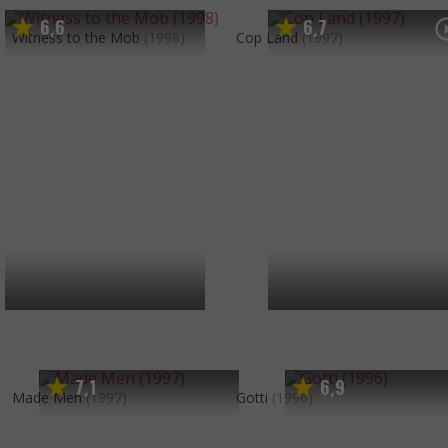
6
6
6
7
,
,
Witness to the Mob
(1998)
Cop Land
(1997)
7
1
6
9
,
,
Made Men
(1997)
Gotti
(1996)