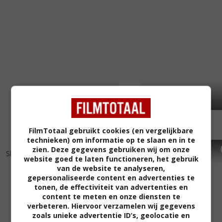
FilmTotaal gebruikt cookies (en vergelijkbare
technieken) om informatie op te slaan en in te
5
7
7
8
,
,
zien. Deze gegevens gebruiken wij om onze
She's the One
(1996)
Casino
(1995)
website goed te laten functioneren, het gebruik
van de website te analyseren,
gepersonaliseerde content en advertenties te
tonen, de effectiviteit van advertenties en
content te meten en onze diensten te
verbeteren. Hiervoor verzamelen wij gegevens
zoals unieke advertentie ID’s, geolocatie en