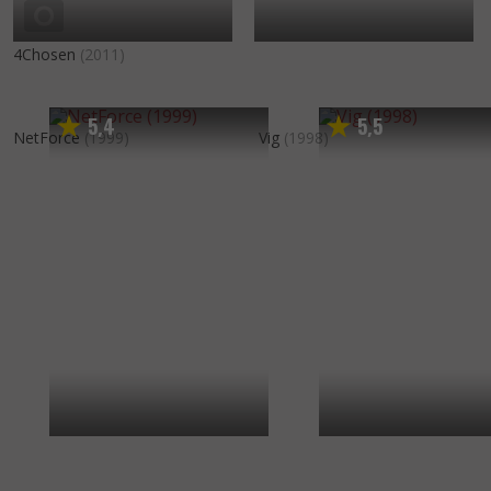
4Chosen
(2011)
5
4
5
5
,
,
NetForce
(1999)
Vig
(1998)