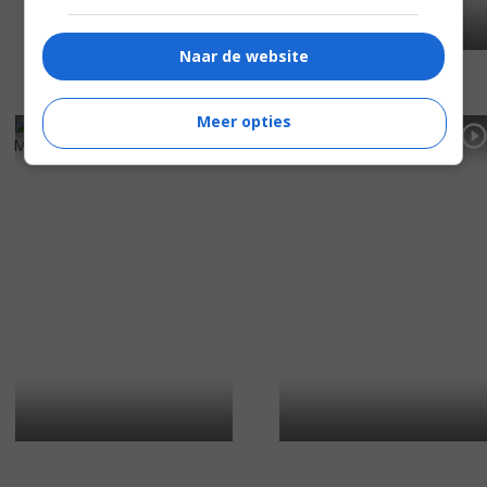
Naar de website
Meer opties
5
7
6
9
,
,
Mortal Thoughts
(1991)
Jungle Fever
(1991)