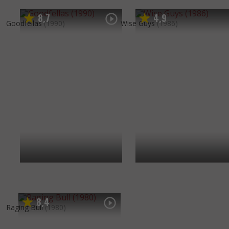
8
7
4
9
,
,
Goodfellas
(1990)
Wise Guys
(1986)
8
4
,
Raging Bull
(1980)