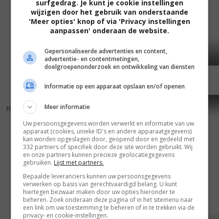
surfgedrag. Je kunt je cookie instellingen
wijzigen door het gebruik van onderstaande
'Meer opties' knop of via 'Privacy instellingen
aanpassen' onderaan de website.
Gepersonaliseerde advertenties en content,
advertentie- en contentmetingen,
doelgroepenonderzoek en ontwikkeling van diensten
Informatie op een apparaat opslaan en/of openen
5
7
6
4
,
,
Meer informatie
Hand Gun
(1994)
Federal Hill
(1994)
Uw persoonsgegevens worden verwerkt en informatie van uw
apparaat (cookies, unieke ID's en andere apparaatgegevens)
kan worden opgeslagen door, geopend door en gedeeld met
332 partners of specifiek door deze site worden gebruikt. Wij
en onze partners kunnen precieze geolocatiegegevens
gebruiken.
Lijst met partners.
Bepaalde leveranciers kunnen uw persoonsgegevens
verwerken op basis van gerechtvaardigd belang. U kunt
hiertegen bezwaar maken door uw opties hieronder te
beheren. Zoek onderaan deze pagina of in het sitemenu naar
een link om uw toestemming te beheren of in te trekken via de
privacy- en cookie-instellingen.