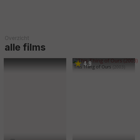
Overzicht
alle films
4
9
,
This Thing of Ours
(2003)