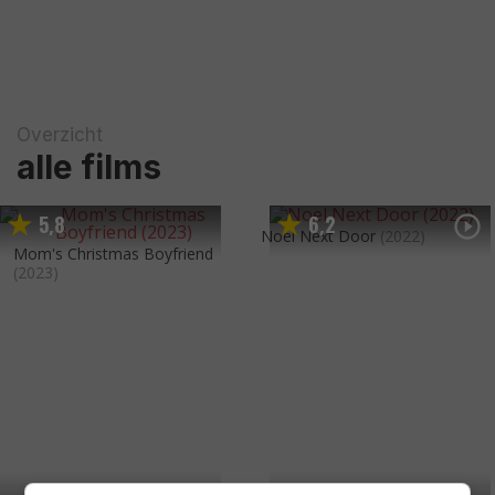
Overzicht
alle films
5
8
6
2
,
,
Noel Next Door
(2022)
Mom's Christmas Boyfriend
(2023)