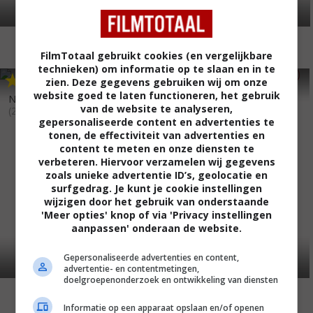
FilmTotaal gebruikt cookies (en vergelijkbare
technieken) om informatie op te slaan en in te
6
2
2
9
,
,
zien. Deze gegevens gebruiken wij om onze
The Demolisher
(2015)
website goed te laten functioneren, het gebruik
Northern Lights of Christmas
van de website te analyseren,
(2018)
gepersonaliseerde content en advertenties te
tonen, de effectiviteit van advertenties en
content te meten en onze diensten te
verbeteren. Hiervoor verzamelen wij gegevens
zoals unieke advertentie ID’s, geolocatie en
surfgedrag. Je kunt je cookie instellingen
wijzigen door het gebruik van onderstaande
'Meer opties' knop of via 'Privacy instellingen
aanpassen' onderaan de website.
Gepersonaliseerde advertenties en content,
advertentie- en contentmetingen,
doelgroepenonderzoek en ontwikkeling van diensten
Informatie op een apparaat opslaan en/of openen