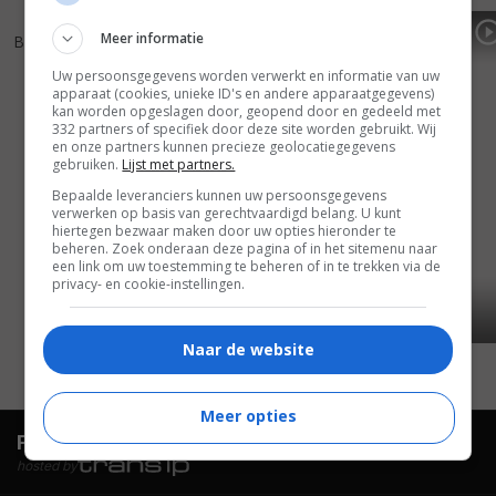
5
2
5
4
,
,
Meer informatie
Bite
(2015)
The Sublet
(2015)
Uw persoonsgegevens worden verwerkt en informatie van uw
apparaat (cookies, unieke ID's en andere apparaatgegevens)
kan worden opgeslagen door, geopend door en gedeeld met
332 partners of specifiek door deze site worden gebruikt. Wij
en onze partners kunnen precieze geolocatiegegevens
gebruiken.
Lijst met partners.
Bepaalde leveranciers kunnen uw persoonsgegevens
verwerken op basis van gerechtvaardigd belang. U kunt
hiertegen bezwaar maken door uw opties hieronder te
beheren. Zoek onderaan deze pagina of in het sitemenu naar
een link om uw toestemming te beheren of in te trekken via de
privacy- en cookie-instellingen.
Naar de website
Meer opties
FilmTotaal.
Hét online filmoverzicht.
hosted by