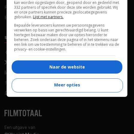
kan worden opgeslagen door, geopend door en gedeeld met
FAQ
Cookievoorkeuren
332 partners of specifiek door deze site worden gebruikt. Wij
en onze partners kunnen precieze geolocatiegegevens
gebruiken.
Lijst met partners.
Blog
Bepaalde leveranciers kunnen uw persoonsgegevens
verwerken op basis van gerechtvaardigd belang. U kunt
hiertegen bezwaar maken door uw opties hieronder te
SOCIALS
ONTDEKKEN
beheren. Zoek onderaan deze pagina of in het sitemenu naar
een link om uw toestemming te beheren of in te trekken via de
privacy- en cookie-instellingen.
Facebook
Recensies
X (Twitter)
Nieuws
Naar de website
LinkedIn
Netflix
RSS-feed
Films op tv
Meer opties
WhatsApp
Bioscoop
Een uitgave van