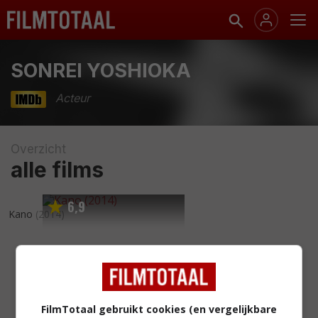
SONREI YOSHIOKA
Acteur
Overzicht
alle films
6
9
,
Kano
(2014)
FilmTotaal gebruikt cookies (en vergelijkbare