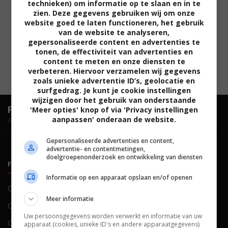
technieken) om informatie op te slaan en in te
zien. Deze gegevens gebruiken wij om onze
website goed te laten functioneren, het gebruik
van de website te analyseren,
gepersonaliseerde content en advertenties te
tonen, de effectiviteit van advertenties en
content te meten en onze diensten te
verbeteren. Hiervoor verzamelen wij gegevens
zoals unieke advertentie ID’s, geolocatie en
surfgedrag. Je kunt je cookie instellingen
wijzigen door het gebruik van onderstaande
FilmTotaal.
Hét online filmoverzicht.
'Meer opties' knop of via 'Privacy instellingen
aanpassen' onderaan de website.
hosted by
Gepersonaliseerde advertenties en content,
advertentie- en contentmetingen,
doelgroepenonderzoek en ontwikkeling van diensten
FILMTOTAAL
BELEID
Informatie op een apparaat opslaan en/of openen
Contact
Privacy
Meer informatie
Over ons
Voorwaarden
Uw persoonsgegevens worden verwerkt en informatie van uw
Colofon
Cookies
apparaat (cookies, unieke ID's en andere apparaatgegevens)