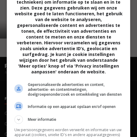
technieken) om informatie op te slaan en in te
zien. Deze gegevens gebruiken wij om onze
website goed te laten functioneren, het gebruik
van de website te analyseren,
gepersonaliseerde content en advertenties te
tonen, de effectiviteit van advertenties en
content te meten en onze diensten te
verbeteren. Hiervoor verzamelen wij gegevens
zoals unieke advertentie ID’s, geolocatie en
surfgedrag. Je kunt je cookie instellingen
wijzigen door het gebruik van onderstaande
FilmTotaal.
Hét online filmoverzicht.
'Meer opties' knop of via 'Privacy instellingen
aanpassen' onderaan de website.
hosted by
Gepersonaliseerde advertenties en content,
advertentie- en contentmetingen,
doelgroepenonderzoek en ontwikkeling van diensten
FILMTOTAAL
BELEID
Informatie op een apparaat opslaan en/of openen
Contact
Privacy
Meer informatie
Over ons
Voorwaarden
Uw persoonsgegevens worden verwerkt en informatie van uw
Colofon
Cookies
apparaat (cookies, unieke ID's en andere apparaatgegevens)