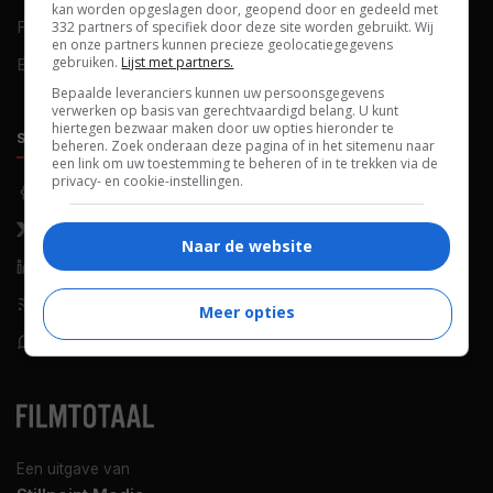
kan worden opgeslagen door, geopend door en gedeeld met
FAQ
Cookievoorkeuren
332 partners of specifiek door deze site worden gebruikt. Wij
en onze partners kunnen precieze geolocatiegegevens
gebruiken.
Lijst met partners.
Blog
Bepaalde leveranciers kunnen uw persoonsgegevens
verwerken op basis van gerechtvaardigd belang. U kunt
hiertegen bezwaar maken door uw opties hieronder te
SOCIALS
ONTDEKKEN
beheren. Zoek onderaan deze pagina of in het sitemenu naar
een link om uw toestemming te beheren of in te trekken via de
privacy- en cookie-instellingen.
Facebook
Recensies
X (Twitter)
Nieuws
Naar de website
LinkedIn
Netflix
RSS-feed
Films op tv
Meer opties
WhatsApp
Bioscoop
Een uitgave van