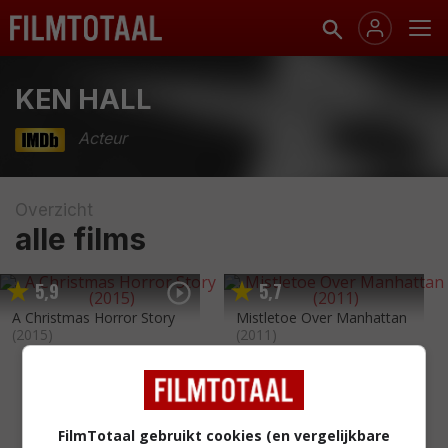
KEN HALL
Acteur
Overzicht
alle films
5
9
5
7
,
,
A Christmas Horror Story
Mistletoe Over Manhattan
(2015)
(2011)
FilmTotaal gebruikt cookies (en vergelijkbare