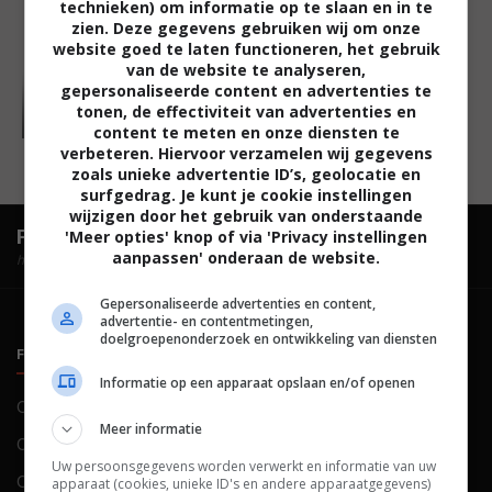
technieken) om informatie op te slaan en in te
zien. Deze gegevens gebruiken wij om onze
website goed te laten functioneren, het gebruik
van de website te analyseren,
gepersonaliseerde content en advertenties te
tonen, de effectiviteit van advertenties en
content te meten en onze diensten te
verbeteren. Hiervoor verzamelen wij gegevens
zoals unieke advertentie ID’s, geolocatie en
surfgedrag. Je kunt je cookie instellingen
wijzigen door het gebruik van onderstaande
FilmTotaal.
Hét online filmoverzicht.
'Meer opties' knop of via 'Privacy instellingen
aanpassen' onderaan de website.
hosted by
Gepersonaliseerde advertenties en content,
advertentie- en contentmetingen,
doelgroepenonderzoek en ontwikkeling van diensten
FILMTOTAAL
BELEID
Informatie op een apparaat opslaan en/of openen
Contact
Privacy
Meer informatie
Over ons
Voorwaarden
Uw persoonsgegevens worden verwerkt en informatie van uw
Colofon
Cookies
apparaat (cookies, unieke ID's en andere apparaatgegevens)