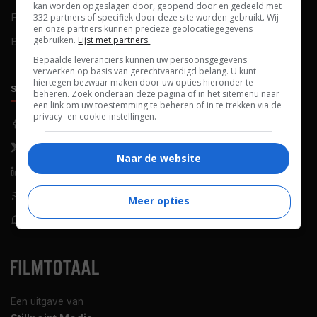
kan worden opgeslagen door, geopend door en gedeeld met
FAQ
Cookievoorkeuren
332 partners of specifiek door deze site worden gebruikt. Wij
en onze partners kunnen precieze geolocatiegegevens
gebruiken.
Lijst met partners.
Blog
Bepaalde leveranciers kunnen uw persoonsgegevens
verwerken op basis van gerechtvaardigd belang. U kunt
hiertegen bezwaar maken door uw opties hieronder te
SOCIALS
ONTDEKKEN
beheren. Zoek onderaan deze pagina of in het sitemenu naar
een link om uw toestemming te beheren of in te trekken via de
privacy- en cookie-instellingen.
Facebook
Recensies
X (Twitter)
Nieuws
Naar de website
LinkedIn
Netflix
RSS-feed
Films op tv
Meer opties
WhatsApp
Bioscoop
Een uitgave van