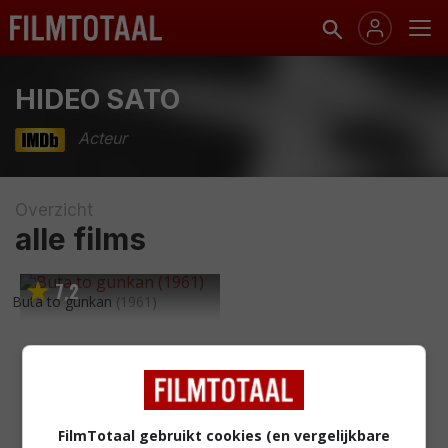
HIDEO SATO
Acteur
Overzicht
alle films
7
2
,
Buta to gunkan
(1961)
FilmTotaal gebruikt cookies (en vergelijkbare