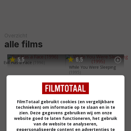
Overzicht
alle films
5
5
6
5
,
,
Evil Has a Face
(1996)
While You Were Sleeping
(1995)
FilmTotaal gebruikt cookies (en vergelijkbare
technieken) om informatie op te slaan en in te
zien. Deze gegevens gebruiken wij om onze
website goed te laten functioneren, het gebruik
van de website te analyseren,
gepersonaliseerde content en advertenties te