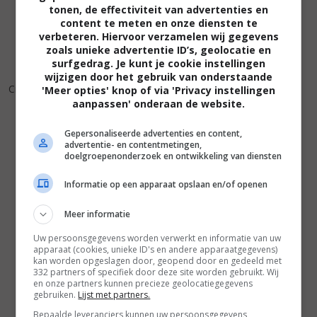
tonen, de effectiviteit van advertenties en
content te meten en onze diensten te
verbeteren. Hiervoor verzamelen wij gegevens
zoals unieke advertentie ID’s, geolocatie en
surfgedrag. Je kunt je cookie instellingen
wijzigen door het gebruik van onderstaande
5
0
,
Crazy People
(1990)
'Meer opties' knop of via 'Privacy instellingen
aanpassen' onderaan de website.
Gepersonaliseerde advertenties en content,
advertentie- en contentmetingen,
doelgroepenonderzoek en ontwikkeling van diensten
Informatie op een apparaat opslaan en/of openen
Meer informatie
Uw persoonsgegevens worden verwerkt en informatie van uw
apparaat (cookies, unieke ID's en andere apparaatgegevens)
kan worden opgeslagen door, geopend door en gedeeld met
332 partners of specifiek door deze site worden gebruikt. Wij
en onze partners kunnen precieze geolocatiegegevens
gebruiken.
Lijst met partners.
Bepaalde leveranciers kunnen uw persoonsgegevens