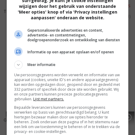
surfgedrag. Je kunt je cookie instellingen
wijzigen door het gebruik van onderstaande
5
8
6
2
,
,
The Balcony
(1963)
'Meer opties' knop of via 'Privacy instellingen
The Comedy of Terrors
(1963)
aanpassen' onderaan de website.
Gepersonaliseerde advertenties en content,
advertentie- en contentmetingen,
doelgroepenonderzoek en ontwikkeling van diensten
Informatie op een apparaat opslaan en/of openen
Meer informatie
Uw persoonsgegevens worden verwerkt en informatie van uw
apparaat (cookies, unieke ID's en andere apparaatgegevens)
kan worden opgeslagen door, geopend door en gedeeld met
332 partners of specifiek door deze site worden gebruikt. Wij
en onze partners kunnen precieze geolocatiegegevens
gebruiken.
Lijst met partners.
Bepaalde leveranciers kunnen uw persoonsgegevens
verwerken op basis van gerechtvaardigd belang. U kunt
6
8
8
5
,
,
hiertegen bezwaar maken door uw opties hieronder te
Griezelverhalen
(1962)
The Apartment
(1960)
beheren. Zoek onderaan deze pagina of in het sitemenu naar
een link om uw toestemming te beheren of in te trekken via de
privacy- en cookie-instellingen.