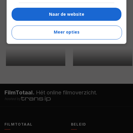
Naar de website
Meer opties
FilmTotaal.
Hét online filmoverzicht.
hosted by
FILMTOTAAL
BELEID