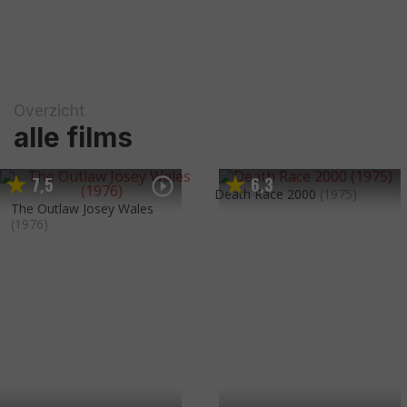
Overzicht
alle films
7
5
6
3
,
,
Death Race 2000
(1975)
The Outlaw Josey Wales
(1976)