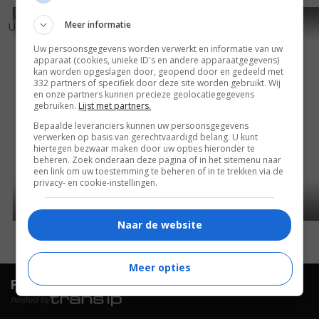
6
3
5
6
,
,
Meer informatie
Undue Influence
(1996)
Last Wish
(1992)
Uw persoonsgegevens worden verwerkt en informatie van uw
apparaat (cookies, unieke ID's en andere apparaatgegevens)
kan worden opgeslagen door, geopend door en gedeeld met
332 partners of specifiek door deze site worden gebruikt. Wij
en onze partners kunnen precieze geolocatiegegevens
gebruiken.
Lijst met partners.
Bepaalde leveranciers kunnen uw persoonsgegevens
verwerken op basis van gerechtvaardigd belang. U kunt
hiertegen bezwaar maken door uw opties hieronder te
beheren. Zoek onderaan deze pagina of in het sitemenu naar
een link om uw toestemming te beheren of in te trekken via de
privacy- en cookie-instellingen.
Naar de website
Meer opties
FilmTotaal.
Hét online filmoverzicht.
hosted by