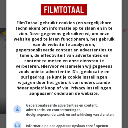
FilmTotaal gebruikt cookies (en vergelijkbare
technieken) om informatie op te slaan en in te
5
4
4
6
,
,
zien. Deze gegevens gebruiken wij om onze
website goed te laten functioneren, het gebruik
Pretend You Don't See Her
The Pooch and the Pauper
van de website te analyseren,
(2002)
(2000)
gepersonaliseerde content en advertenties te
tonen, de effectiviteit van advertenties en
content te meten en onze diensten te
verbeteren. Hiervoor verzamelen wij gegevens
zoals unieke advertentie ID’s, geolocatie en
surfgedrag. Je kunt je cookie instellingen
wijzigen door het gebruik van onderstaande
'Meer opties' knop of via 'Privacy instellingen
aanpassen' onderaan de website.
Gepersonaliseerde advertenties en content,
advertentie- en contentmetingen,
doelgroepenonderzoek en ontwikkeling van diensten
Informatie op een apparaat opslaan en/of openen