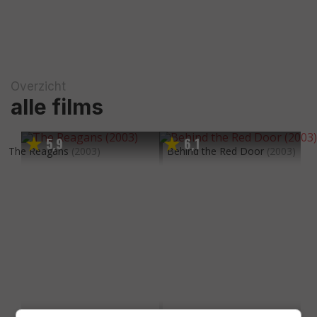
Overzicht
alle films
5
9
6
1
,
,
The Reagans
(2003)
Behind the Red Door
(2003)