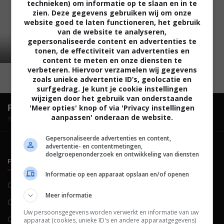
technieken) om informatie op te slaan en in te
zien. Deze gegevens gebruiken wij om onze
website goed te laten functioneren, het gebruik
van de website te analyseren,
gepersonaliseerde content en advertenties te
tonen, de effectiviteit van advertenties en
content te meten en onze diensten te
verbeteren. Hiervoor verzamelen wij gegevens
zoals unieke advertentie ID’s, geolocatie en
surfgedrag. Je kunt je cookie instellingen
wijzigen door het gebruik van onderstaande
FilmTotaal.
Hét online filmoverzicht.
'Meer opties' knop of via 'Privacy instellingen
aanpassen' onderaan de website.
hosted by
Gepersonaliseerde advertenties en content,
advertentie- en contentmetingen,
doelgroepenonderzoek en ontwikkeling van diensten
FILMTOTAAL
BELEID
Informatie op een apparaat opslaan en/of openen
Contact
Privacy
Meer informatie
Over ons
Voorwaarden
Uw persoonsgegevens worden verwerkt en informatie van uw
Colofon
Cookies
apparaat (cookies, unieke ID's en andere apparaatgegevens)