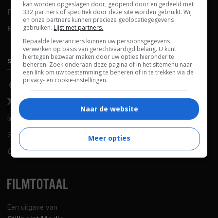
kan worden opgeslagen door, geopend door en gedeeld met
FAQ
Cookievoorkeuren
332 partners of specifiek door deze site worden gebruikt. Wij
en onze partners kunnen precieze geolocatiegegevens
gebruiken.
Lijst met partners.
Blog
Bepaalde leveranciers kunnen uw persoonsgegevens
verwerken op basis van gerechtvaardigd belang. U kunt
hiertegen bezwaar maken door uw opties hieronder te
SOCIALS
ONTDEKKEN
beheren. Zoek onderaan deze pagina of in het sitemenu naar
een link om uw toestemming te beheren of in te trekken via de
privacy- en cookie-instellingen.
Facebook
Recensies
X (Twitter)
Nieuws
Naar de website
LinkedIn
Netflix
RSS-feed
Films op tv
Meer opties
WhatsApp
Bioscoop
Een uitgave van