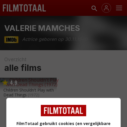
VALERIE MAMCHES
Actrice geboren op 30.11.1940
Overzicht
alle films
4
9
,
Children Shouldn't Play with
Dead Things
(1972)
FilmTotaal gebruikt cookies (en vergelijkbare