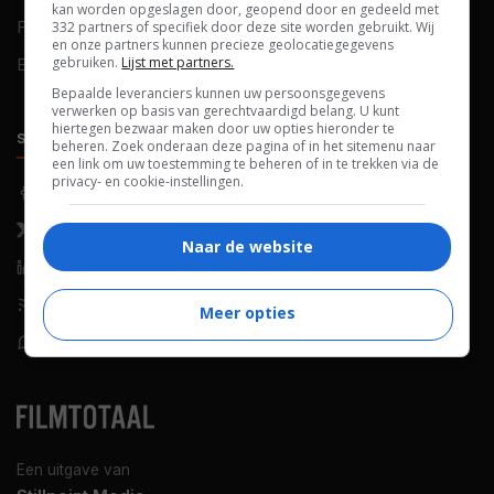
kan worden opgeslagen door, geopend door en gedeeld met
FAQ
Cookievoorkeuren
332 partners of specifiek door deze site worden gebruikt. Wij
en onze partners kunnen precieze geolocatiegegevens
gebruiken.
Lijst met partners.
Blog
Bepaalde leveranciers kunnen uw persoonsgegevens
verwerken op basis van gerechtvaardigd belang. U kunt
hiertegen bezwaar maken door uw opties hieronder te
SOCIALS
ONTDEKKEN
beheren. Zoek onderaan deze pagina of in het sitemenu naar
een link om uw toestemming te beheren of in te trekken via de
privacy- en cookie-instellingen.
Facebook
Recensies
X (Twitter)
Nieuws
Naar de website
LinkedIn
Netflix
RSS-feed
Films op tv
Meer opties
WhatsApp
Bioscoop
Een uitgave van