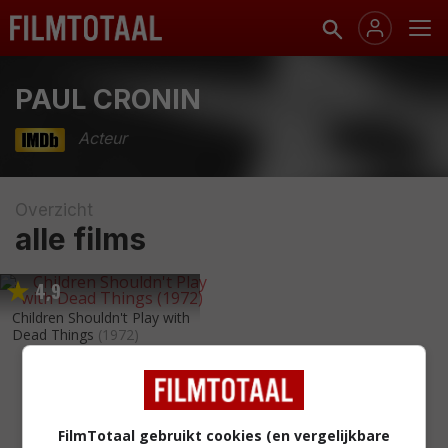
PAUL CRONIN
Acteur
Overzicht
alle films
4
9
,
Children Shouldn't Play with
Dead Things
(1972)
FilmTotaal gebruikt cookies (en vergelijkbare