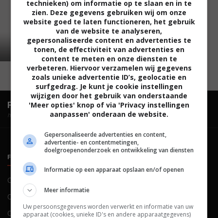
technieken) om informatie op te slaan en in te
zien. Deze gegevens gebruiken wij om onze
website goed te laten functioneren, het gebruik
van de website te analyseren,
gepersonaliseerde content en advertenties te
tonen, de effectiviteit van advertenties en
content te meten en onze diensten te
verbeteren. Hiervoor verzamelen wij gegevens
zoals unieke advertentie ID’s, geolocatie en
surfgedrag. Je kunt je cookie instellingen
wijzigen door het gebruik van onderstaande
FilmTotaal.
Hét online filmoverzicht.
'Meer opties' knop of via 'Privacy instellingen
aanpassen' onderaan de website.
hosted by
Gepersonaliseerde advertenties en content,
advertentie- en contentmetingen,
doelgroepenonderzoek en ontwikkeling van diensten
FILMTOTAAL
BELEID
Informatie op een apparaat opslaan en/of openen
Contact
Privacy
Meer informatie
Over ons
Voorwaarden
Uw persoonsgegevens worden verwerkt en informatie van uw
Colofon
Cookies
apparaat (cookies, unieke ID's en andere apparaatgegevens)