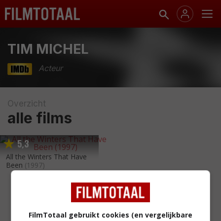
TIM MICHEL
Acteur
Overzicht
alle films
5
3
,
All the Winters That Have
Been
(1997)
FilmTotaal gebruikt cookies (en vergelijkbare