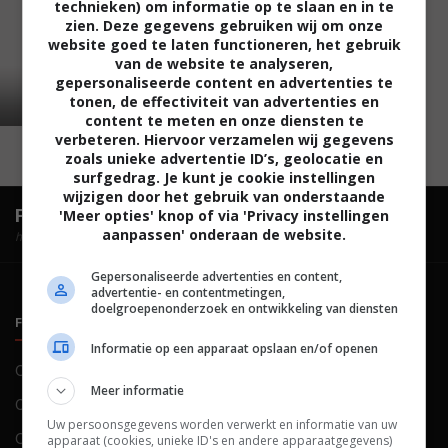
technieken) om informatie op te slaan en in te
zien. Deze gegevens gebruiken wij om onze
website goed te laten functioneren, het gebruik
van de website te analyseren,
gepersonaliseerde content en advertenties te
tonen, de effectiviteit van advertenties en
content te meten en onze diensten te
verbeteren. Hiervoor verzamelen wij gegevens
zoals unieke advertentie ID’s, geolocatie en
surfgedrag. Je kunt je cookie instellingen
wijzigen door het gebruik van onderstaande
FilmTotaal.
Hét online filmoverzicht.
'Meer opties' knop of via 'Privacy instellingen
aanpassen' onderaan de website.
hosted by
Gepersonaliseerde advertenties en content,
advertentie- en contentmetingen,
doelgroepenonderzoek en ontwikkeling van diensten
FILMTOTAAL
BELEID
Informatie op een apparaat opslaan en/of openen
Contact
Privacy
Meer informatie
Over ons
Voorwaarden
Uw persoonsgegevens worden verwerkt en informatie van uw
Colofon
Cookies
apparaat (cookies, unieke ID's en andere apparaatgegevens)