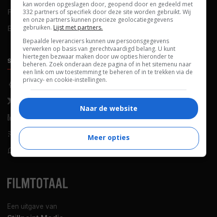
kan worden opgeslagen door, geopend door en gedeeld met
FAQ
Cookievoorkeuren
332 partners of specifiek door deze site worden gebruikt. Wij
en onze partners kunnen precieze geolocatiegegevens
gebruiken.
Lijst met partners.
Blog
Bepaalde leveranciers kunnen uw persoonsgegevens
verwerken op basis van gerechtvaardigd belang. U kunt
hiertegen bezwaar maken door uw opties hieronder te
SOCIALS
ONTDEKKEN
beheren. Zoek onderaan deze pagina of in het sitemenu naar
een link om uw toestemming te beheren of in te trekken via de
privacy- en cookie-instellingen.
Facebook
Recensies
X (Twitter)
Nieuws
Naar de website
LinkedIn
Netflix
RSS-feed
Films op tv
Meer opties
WhatsApp
Bioscoop
Een uitgave van