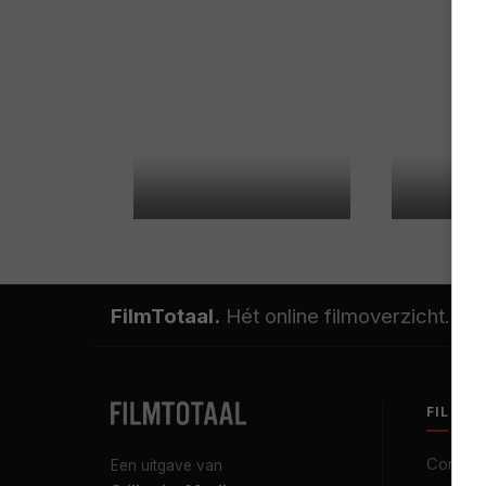
FilmTotaal.
Hét online filmoverzicht.
FILMT
Contact
Een uitgave van