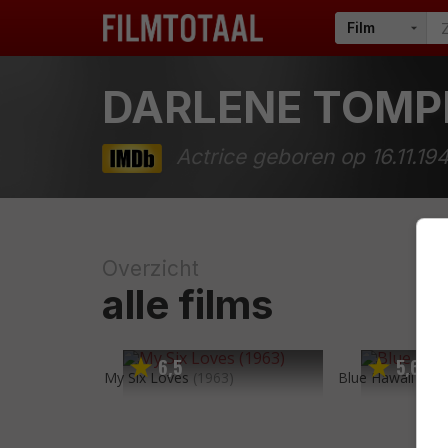
DARLENE TOMP
Actrice geboren op 16.11.19
Overzicht
alle films
6
5
5
6
,
,
My Six Loves
(1963)
Blue Hawaii
(196