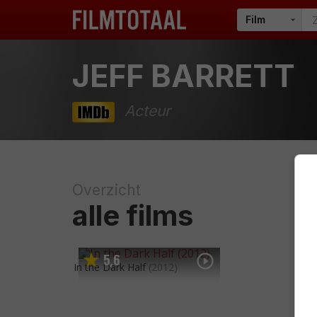
JEFF BARRETT
Acteur
Overzicht
alle films
5
6
,
In the Dark Half
(2012)