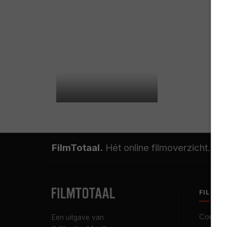
FilmTotaal.
Hét online filmoverzicht.
FILMT
Contact
Een uitgave van