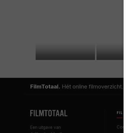
FilmTotaal.
Hét online filmoverzicht.
FILMT
Contact
Een uitgave van