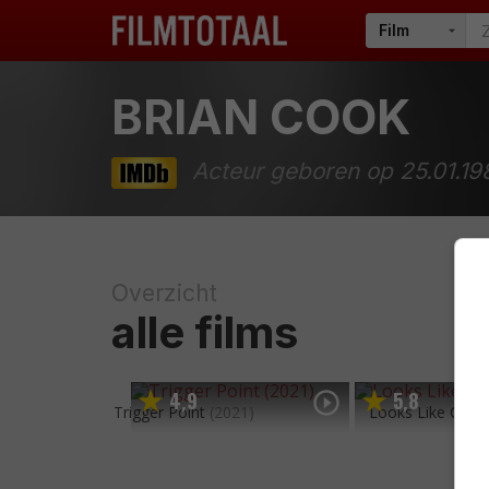
BRIAN COOK
Acteur geboren op 25.01.19
Overzicht
alle films
4
9
5
8
,
,
Trigger Point
(2021)
Looks Like Chri