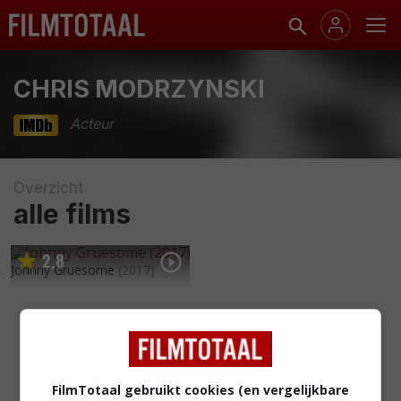
CHRIS MODRZYNSKI
Acteur
Overzicht
alle films
2
8
,
Johnny Gruesome
(2017)
FilmTotaal gebruikt cookies (en vergelijkbare