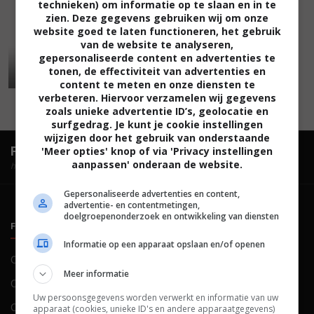
technieken) om informatie op te slaan en in te
zien. Deze gegevens gebruiken wij om onze
website goed te laten functioneren, het gebruik
van de website te analyseren,
gepersonaliseerde content en advertenties te
tonen, de effectiviteit van advertenties en
content te meten en onze diensten te
verbeteren. Hiervoor verzamelen wij gegevens
zoals unieke advertentie ID’s, geolocatie en
surfgedrag. Je kunt je cookie instellingen
wijzigen door het gebruik van onderstaande
FilmTotaal.
Hét online filmoverzicht.
'Meer opties' knop of via 'Privacy instellingen
aanpassen' onderaan de website.
hosted by
Gepersonaliseerde advertenties en content,
advertentie- en contentmetingen,
doelgroepenonderzoek en ontwikkeling van diensten
FILMTOTAAL
BELEID
Informatie op een apparaat opslaan en/of openen
Contact
Privacy
Meer informatie
Over ons
Voorwaarden
Uw persoonsgegevens worden verwerkt en informatie van uw
Colofon
Cookies
apparaat (cookies, unieke ID's en andere apparaatgegevens)