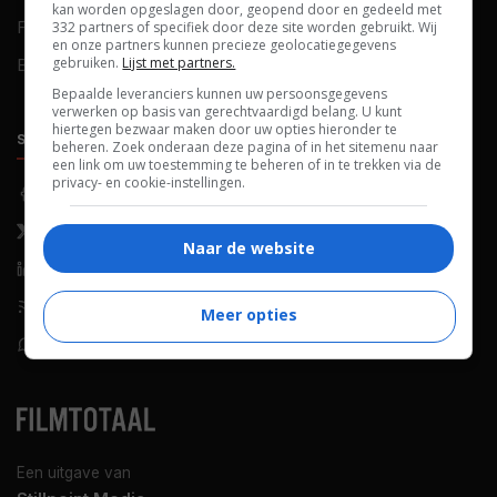
kan worden opgeslagen door, geopend door en gedeeld met
FAQ
Cookievoorkeuren
332 partners of specifiek door deze site worden gebruikt. Wij
en onze partners kunnen precieze geolocatiegegevens
gebruiken.
Lijst met partners.
Blog
Bepaalde leveranciers kunnen uw persoonsgegevens
verwerken op basis van gerechtvaardigd belang. U kunt
hiertegen bezwaar maken door uw opties hieronder te
SOCIALS
ONTDEKKEN
beheren. Zoek onderaan deze pagina of in het sitemenu naar
een link om uw toestemming te beheren of in te trekken via de
privacy- en cookie-instellingen.
Facebook
Recensies
X (Twitter)
Nieuws
Naar de website
LinkedIn
Netflix
RSS-feed
Films op tv
Meer opties
WhatsApp
Bioscoop
Een uitgave van