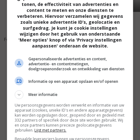
tonen, de effectiviteit van advertenties en
content te meten en onze diensten te
verbeteren. Hiervoor verzamelen wij gegevens
zoals unieke advertentie ID’s, geolocatie en
surfgedrag. Je kunt je cookie instellingen
wijzigen door het gebruik van onderstaande
4
9
,
Foolin' Around
(1980)
'Meer opties' knop of via 'Privacy instellingen
aanpassen' onderaan de website.
Gepersonaliseerde advertenties en content,
advertentie- en contentmetingen,
doelgroepenonderzoek en ontwikkeling van diensten
Informatie op een apparaat opslaan en/of openen
Meer informatie
Uw persoonsgegevens worden verwerkt en informatie van uw
apparaat (cookies, unieke ID's en andere apparaatgegevens)
kan worden opgeslagen door, geopend door en gedeeld met
332 partners of specifiek door deze site worden gebruikt. Wij
en onze partners kunnen precieze geolocatiegegevens
gebruiken.
Lijst met partners.
Bepaalde leveranciers kunnen uw persoonsgegevens