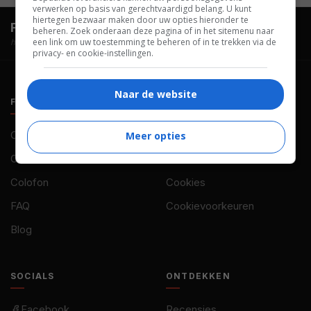
verwerken op basis van gerechtvaardigd belang. U kunt
hiertegen bezwaar maken door uw opties hieronder te
FilmTotaal.
Hét online filmoverzicht.
beheren. Zoek onderaan deze pagina of in het sitemenu naar
een link om uw toestemming te beheren of in te trekken via de
hosted by
privacy- en cookie-instellingen.
Naar de website
FILMTOTAAL
BELEID
Contact
Privacy
Meer opties
Over ons
Voorwaarden
Colofon
Cookies
FAQ
Cookievoorkeuren
Blog
SOCIALS
ONTDEKKEN
Facebook
Recensies