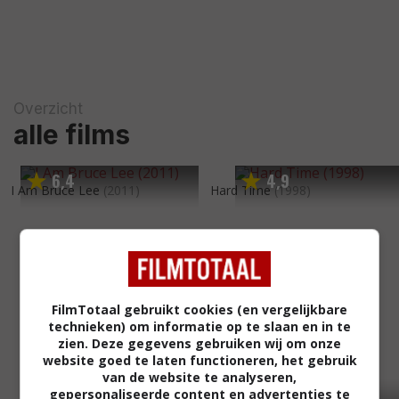
Overzicht
alle films
6
4
4
9
,
,
I Am Bruce Lee
(2011)
Hard Time
(1998)
FilmTotaal gebruikt cookies (en vergelijkbare
technieken) om informatie op te slaan en in te
zien. Deze gegevens gebruiken wij om onze
website goed te laten functioneren, het gebruik
van de website te analyseren,
gepersonaliseerde content en advertenties te