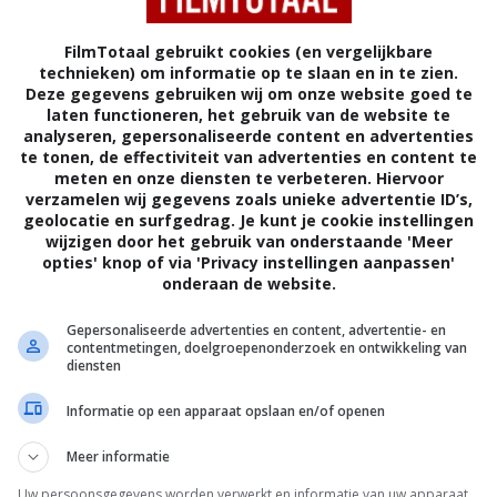
FilmTotaal gebruikt cookies (en vergelijkbare
technieken) om informatie op te slaan en in te zien.
Deze gegevens gebruiken wij om onze website goed te
laten functioneren, het gebruik van de website te
analyseren, gepersonaliseerde content en advertenties
te tonen, de effectiviteit van advertenties en content te
meten en onze diensten te verbeteren. Hiervoor
verzamelen wij gegevens zoals unieke advertentie ID’s,
geolocatie en surfgedrag. Je kunt je cookie instellingen
wijzigen door het gebruik van onderstaande 'Meer
opties' knop of via 'Privacy instellingen aanpassen'
onderaan de website.
4
6
5
3
1
,
,
Wayne's World
(1992)
Ski Patrol
(19
Gepersonaliseerde advertenties en content, advertentie- en
contentmetingen, doelgroepenonderzoek en ontwikkeling van
diensten
Informatie op een apparaat opslaan en/of openen
Meer informatie
Uw persoonsgegevens worden verwerkt en informatie van uw apparaat