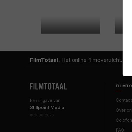
FilmTotaal.
Hét online filmoverzicht.
FILMT
Contact
Een uitgave van
Stillpoint Media
Over on
© 2000–2026
Colofon
FAQ