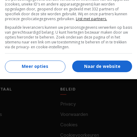
(cookies, unieke ID's en andere apparaatgegevens) kan worden
opgeslagen door, geopend door en gedeeld met 332 partners of
specifiek door deze site worden gebruikt. Wij en onze partners kunnen
precieze geolocatiegegevens gebruiken.
Lijst met partners.
Bepaalde leveranciers kunnen uw persoonsgegevens verwerken op basis
van gerechtvaardigd belang. U kunt hiertegen bezwaar maken door uw
opties hieronder te beheren. Zoek onderaan deze pagina of in het
sitemenu naar een link om uw toestemming te beheren of in te trekken
via de privacy- en cookie-instellingen.
Meer opties
Naar de website
OTAAL
BELEID
Privacy
s
Voorwaarden
Cookies
Cookievoorkeuren