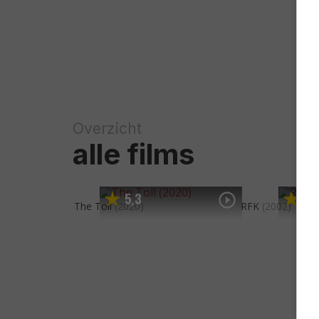
Overzicht
alle films
5
3
5
,
,
The Toll
(2020)
RFK
(2002)