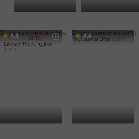
5
4
4
6
,
,
The Lazarus Effect
(2015)
Batman: The Killing Joke
(2016)