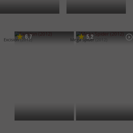
6
7
5
2
,
,
Excision
(2012)
Mega Spider
(2012)