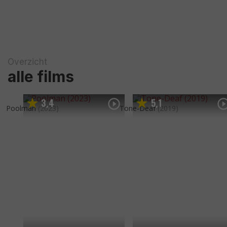
Overzicht
alle films
3
4
5
1
,
,
Poolman
(2023)
Tone-Deaf
(2019)