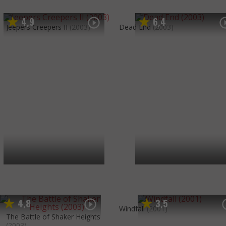
4
9
6
4
,
,
Jeepers Creepers II
(2003)
Dead End
(2003)
4
8
3
5
,
,
Windfall
(2001)
The Battle of Shaker Heights
(2003)