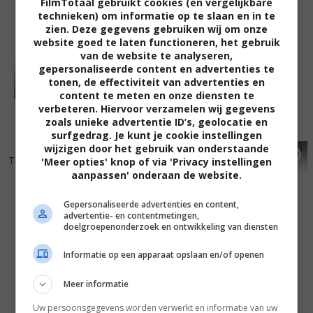
FilmTotaal gebruikt cookies (en vergelijkbare
technieken) om informatie op te slaan en in te
zien. Deze gegevens gebruiken wij om onze
website goed te laten functioneren, het gebruik
van de website te analyseren,
gepersonaliseerde content en advertenties te
tonen, de effectiviteit van advertenties en
content te meten en onze diensten te
verbeteren. Hiervoor verzamelen wij gegevens
zoals unieke advertentie ID’s, geolocatie en
surfgedrag. Je kunt je cookie instellingen
wijzigen door het gebruik van onderstaande
5
5
6
3
,
,
The Flock
(2007)
Peaceful Warrior
(2006)
'Meer opties' knop of via 'Privacy instellingen
aanpassen' onderaan de website.
Gepersonaliseerde advertenties en content,
advertentie- en contentmetingen,
doelgroepenonderzoek en ontwikkeling van diensten
Informatie op een apparaat opslaan en/of openen
Meer informatie
Uw persoonsgegevens worden verwerkt en informatie van uw