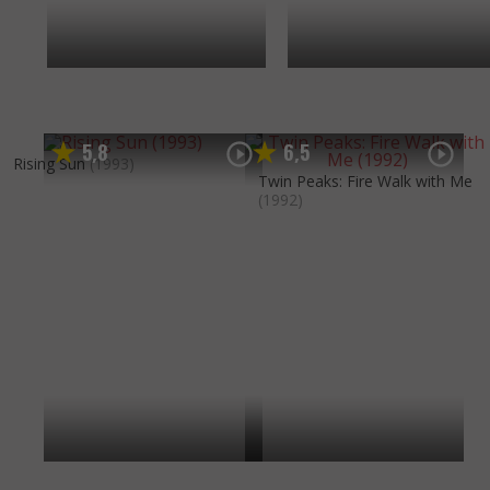
5
8
6
5
,
,
Rising Sun
(1993)
Twin Peaks: Fire Walk with Me
(1992)