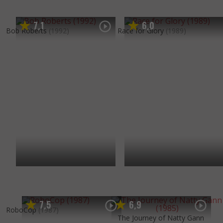
7
1
6
0
,
,
Bob Roberts
(1992)
Race for Glory
(1989)
7
5
6
9
,
,
RoboCop
(1987)
The Journey of Natty Gann