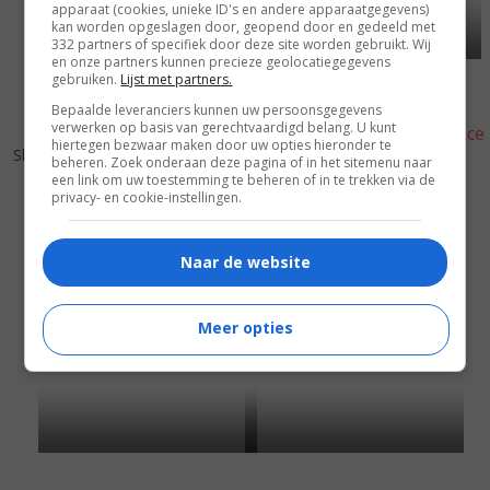
apparaat (cookies, unieke ID's en andere apparaatgegevens)
kan worden opgeslagen door, geopend door en gedeeld met
332 partners of specifiek door deze site worden gebruikt. Wij
en onze partners kunnen precieze geolocatiegegevens
gebruiken.
Lijst met partners.
Bepaalde leveranciers kunnen uw persoonsgegevens
verwerken op basis van gerechtvaardigd belang. U kunt
3
8
6
4
,
,
hiertegen bezwaar maken door uw opties hieronder te
Sharkskin 6
(2005)
beheren. Zoek onderaan deze pagina of in het sitemenu naar
Jane Doe: The Wrong Face
een link om uw toestemming te beheren of in te trekken via de
(2005)
privacy- en cookie-instellingen.
Naar de website
Meer opties