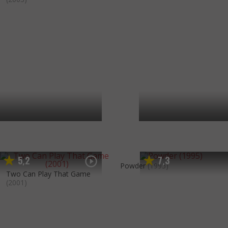
5
2
7
3
,
,
Powder
(1995)
Two Can Play That Game
(2001)