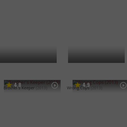
4
8
4
9
,
,
Brother's Keeper
(2013)
Wrong Cops
(2013)