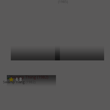
(1985)
4
8
,
Swamp Thing
(1982)