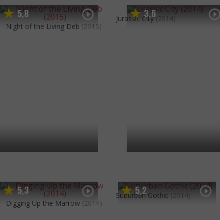
5
8
3
6
,
,
Jurassic City
(2014)
Night of the Living Deb
(2015)
5
3
5
2
,
,
Suburban Gothic
(2014)
Digging Up the Marrow
(2014)