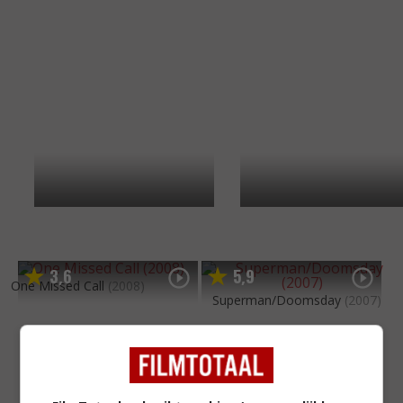
3
6
5
9
,
,
One Missed Call
(2008)
Superman/Doomsday
(2007)