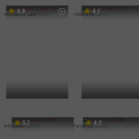
4
8
4
1
,
,
Rosewood Lane
(2011)
Chillerama
(2011)
5
7
4
2
,
,
Infestation
(2009)
Pandemic
(2008)