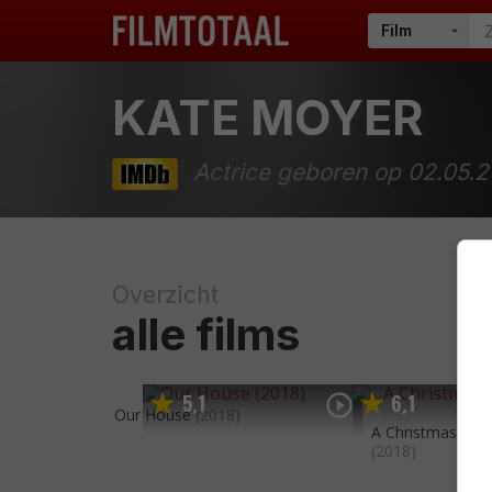
KATE MOYER
Actrice geboren op 02.05.
Overzicht
alle films
5
1
6
1
,
,
Our House
(2018)
A Christmas in 
(2018)