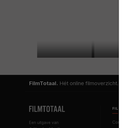
FilmTotaal.
Hét online filmoverzicht.
FILMT
Contact
Een uitgave van