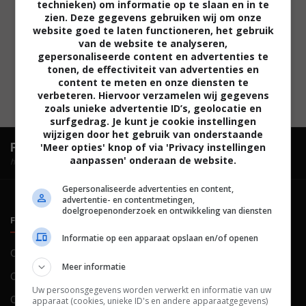
technieken) om informatie op te slaan en in te
zien. Deze gegevens gebruiken wij om onze
website goed te laten functioneren, het gebruik
van de website te analyseren,
gepersonaliseerde content en advertenties te
tonen, de effectiviteit van advertenties en
content te meten en onze diensten te
verbeteren. Hiervoor verzamelen wij gegevens
zoals unieke advertentie ID’s, geolocatie en
surfgedrag. Je kunt je cookie instellingen
wijzigen door het gebruik van onderstaande
FilmTotaal.
Hét online filmoverzicht.
'Meer opties' knop of via 'Privacy instellingen
aanpassen' onderaan de website.
hosted by
Gepersonaliseerde advertenties en content,
advertentie- en contentmetingen,
doelgroepenonderzoek en ontwikkeling van diensten
FILMTOTAAL
BELEID
Informatie op een apparaat opslaan en/of openen
Contact
Privacy
Meer informatie
Over ons
Voorwaarden
Uw persoonsgegevens worden verwerkt en informatie van uw
Colofon
Cookies
apparaat (cookies, unieke ID's en andere apparaatgegevens)