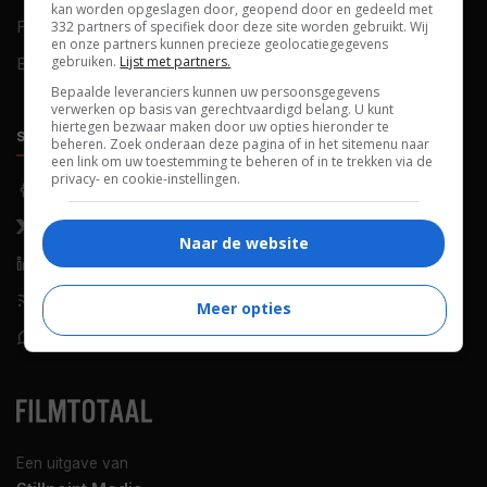
kan worden opgeslagen door, geopend door en gedeeld met
FAQ
Cookievoorkeuren
332 partners of specifiek door deze site worden gebruikt. Wij
en onze partners kunnen precieze geolocatiegegevens
gebruiken.
Lijst met partners.
Blog
Bepaalde leveranciers kunnen uw persoonsgegevens
verwerken op basis van gerechtvaardigd belang. U kunt
hiertegen bezwaar maken door uw opties hieronder te
SOCIALS
ONTDEKKEN
beheren. Zoek onderaan deze pagina of in het sitemenu naar
een link om uw toestemming te beheren of in te trekken via de
privacy- en cookie-instellingen.
Facebook
Recensies
X (Twitter)
Nieuws
Naar de website
LinkedIn
Netflix
RSS-feed
Films op tv
Meer opties
WhatsApp
Bioscoop
Een uitgave van