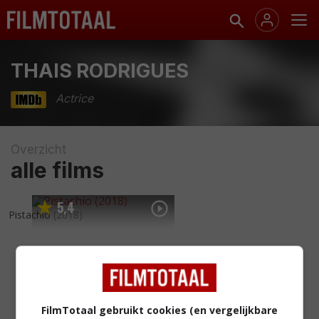
THAIS RODRIGUES
Actrice
Overzicht
alle films
5
4
,
Pistachio
(2018)
FilmTotaal gebruikt cookies (en vergelijkbare