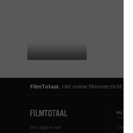
FilmTotaal.
Hét online filmoverzicht.
FILMT
Contact
Een uitgave van