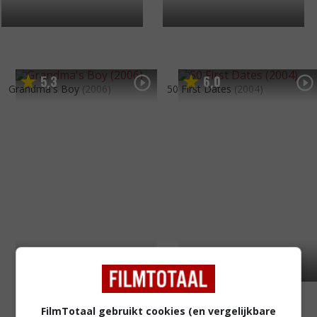
5
3
6
0
,
,
Grandma's Boy
(2006)
50 First Dates
(2004)
FilmTotaal gebruikt cookies (en vergelijkbare