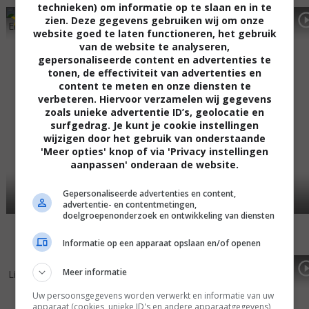
technieken) om informatie op te slaan en in te
4
8
4
8
,
,
zien. Deze gegevens gebruiken wij om onze
Eight Crazy Nights
(2002)
Mr. Deeds
(2002)
website goed te laten functioneren, het gebruik
van de website te analyseren,
gepersonaliseerde content en advertenties te
tonen, de effectiviteit van advertenties en
content te meten en onze diensten te
verbeteren. Hiervoor verzamelen wij gegevens
zoals unieke advertentie ID’s, geolocatie en
surfgedrag. Je kunt je cookie instellingen
wijzigen door het gebruik van onderstaande
'Meer opties' knop of via 'Privacy instellingen
aanpassen' onderaan de website.
Gepersonaliseerde advertenties en content,
advertentie- en contentmetingen,
doelgroepenonderzoek en ontwikkeling van diensten
Informatie op een apparaat opslaan en/of openen
4
7
5
4
,
,
Meer informatie
Little Nicky
(2000)
Big Daddy
(1999)
Uw persoonsgegevens worden verwerkt en informatie van uw
apparaat (cookies, unieke ID's en andere apparaatgegevens)