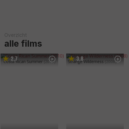
Overzicht
alle films
2
7
3
8
,
,
Costa Rican Summer
(2010)
Strange Wilderness
(2008)