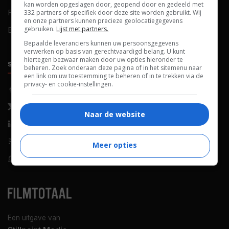
kan worden opgeslagen door, geopend door en gedeeld met
FAQ
Cookievoorkeuren
332 partners of specifiek door deze site worden gebruikt. Wij
en onze partners kunnen precieze geolocatiegegevens
gebruiken.
Lijst met partners.
Blog
Bepaalde leveranciers kunnen uw persoonsgegevens
verwerken op basis van gerechtvaardigd belang. U kunt
hiertegen bezwaar maken door uw opties hieronder te
SOCIALS
ONTDEKKEN
beheren. Zoek onderaan deze pagina of in het sitemenu naar
een link om uw toestemming te beheren of in te trekken via de
privacy- en cookie-instellingen.
Facebook
Recensies
X (Twitter)
Nieuws
Naar de website
LinkedIn
Netflix
RSS-feed
Films op tv
Meer opties
WhatsApp
Bioscoop
Een uitgave van