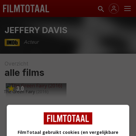
JEFFERY DAVIS
Acteur
Overzicht
alle films
3
0
,
The Green Fairy
(2016)
FilmTotaal gebruikt cookies (en vergelijkbare