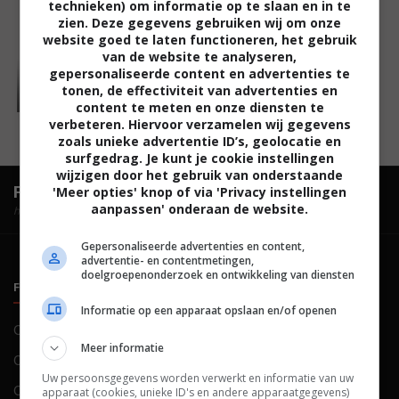
technieken) om informatie op te slaan en in te
zien. Deze gegevens gebruiken wij om onze
website goed te laten functioneren, het gebruik
van de website te analyseren,
gepersonaliseerde content en advertenties te
tonen, de effectiviteit van advertenties en
content te meten en onze diensten te
verbeteren. Hiervoor verzamelen wij gegevens
zoals unieke advertentie ID’s, geolocatie en
surfgedrag. Je kunt je cookie instellingen
wijzigen door het gebruik van onderstaande
FilmTotaal.
Hét online filmoverzicht.
'Meer opties' knop of via 'Privacy instellingen
aanpassen' onderaan de website.
hosted by
Gepersonaliseerde advertenties en content,
advertentie- en contentmetingen,
doelgroepenonderzoek en ontwikkeling van diensten
FILMTOTAAL
BELEID
Informatie op een apparaat opslaan en/of openen
Contact
Privacy
Meer informatie
Over ons
Voorwaarden
Uw persoonsgegevens worden verwerkt en informatie van uw
Colofon
Cookies
apparaat (cookies, unieke ID's en andere apparaatgegevens)