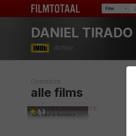
DANIEL TIRADO
Acteur
Overzicht
alle films
5
3
,
Sun, Sand & Romance
(2017)