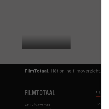
FilmTotaal.
Hét online filmoverzicht.
FILMT
Contact
Een uitgave van