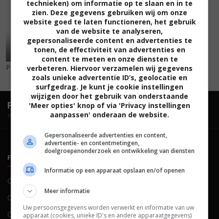
technieken) om informatie op te slaan en in te
zien. Deze gegevens gebruiken wij om onze
website goed te laten functioneren, het gebruik
van de website te analyseren,
gepersonaliseerde content en advertenties te
tonen, de effectiviteit van advertenties en
content te meten en onze diensten te
På Villspor
(2025)
verbeteren. Hiervoor verzamelen wij gegevens
zoals unieke advertentie ID’s, geolocatie en
surfgedrag. Je kunt je cookie instellingen
wijzigen door het gebruik van onderstaande
FilmTotaal.
Hét online filmoverzicht.
'Meer opties' knop of via 'Privacy instellingen
aanpassen' onderaan de website.
hosted by
Gepersonaliseerde advertenties en content,
advertentie- en contentmetingen,
doelgroepenonderzoek en ontwikkeling van diensten
FILMTOTAAL
BELEID
Informatie op een apparaat opslaan en/of openen
Contact
Privacy
Meer informatie
Over ons
Voorwaarden
Uw persoonsgegevens worden verwerkt en informatie van uw
Colofon
Cookies
apparaat (cookies, unieke ID's en andere apparaatgegevens)