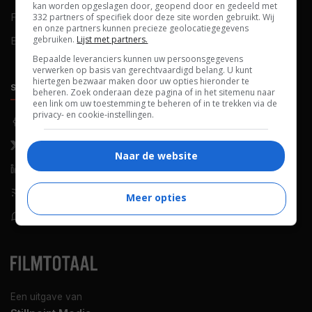
kan worden opgeslagen door, geopend door en gedeeld met
FAQ
Cookievoorkeuren
332 partners of specifiek door deze site worden gebruikt. Wij
en onze partners kunnen precieze geolocatiegegevens
gebruiken.
Lijst met partners.
Blog
Bepaalde leveranciers kunnen uw persoonsgegevens
verwerken op basis van gerechtvaardigd belang. U kunt
hiertegen bezwaar maken door uw opties hieronder te
SOCIALS
ONTDEKKEN
beheren. Zoek onderaan deze pagina of in het sitemenu naar
een link om uw toestemming te beheren of in te trekken via de
privacy- en cookie-instellingen.
Facebook
Recensies
X (Twitter)
Nieuws
Naar de website
LinkedIn
Netflix
RSS-feed
Films op tv
Meer opties
WhatsApp
Bioscoop
Een uitgave van