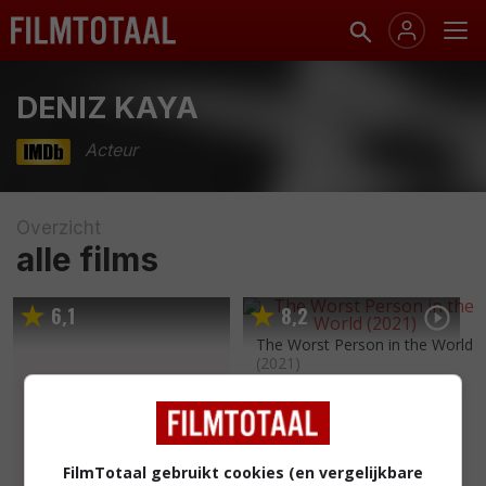
DENIZ KAYA
Acteur
Overzicht
alle films
6
1
8
2
,
,
The Worst Person in the World
(2021)
FilmTotaal gebruikt cookies (en vergelijkbare