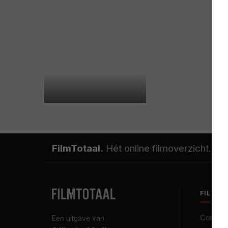
FilmTotaal.
Hét online filmoverzicht.
FILMT
Contact
Een uitgave van