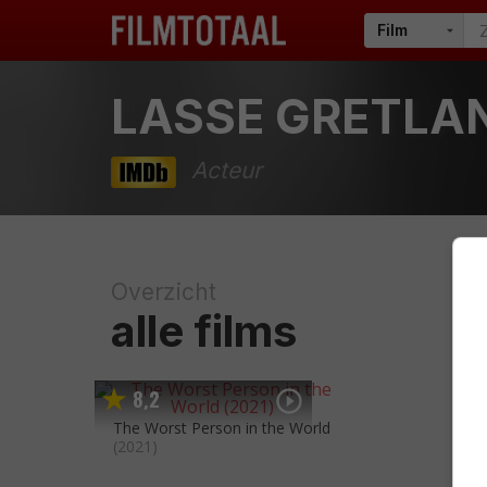
LASSE GRETLA
Acteur
Overzicht
alle films
8
2
,
The Worst Person in the World
(2021)