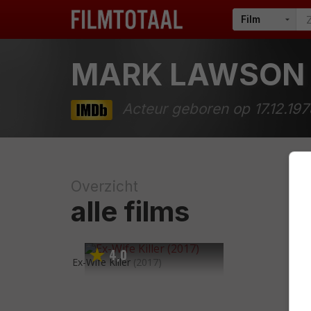
MARK LAWSON
Acteur geboren op 17.12.197
Overzicht
alle films
4
0
,
Ex-Wife Killer
(2017)