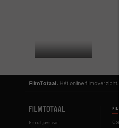
FilmTotaal.
Hét online filmoverzicht.
FILMT
Contact
Een uitgave van