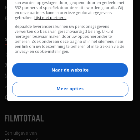
kan worden opgeslagen door, geopend door en gedeeld met
FAQ
Cookievoorkeuren
332 partners of specifiek door deze site worden gebruikt. Wij
en onze partners kunnen precieze geolocatiegegevens
gebruiken.
Lijst met partners.
Blog
Bepaalde leveranciers kunnen uw persoonsgegevens
verwerken op basis van gerechtvaardigd belang. U kunt
hiertegen bezwaar maken door uw opties hieronder te
SOCIALS
ONTDEKKEN
beheren. Zoek onderaan deze pagina of in het sitemenu naar
een link om uw toestemming te beheren of in te trekken via de
privacy- en cookie-instellingen.
Facebook
Recensies
X (Twitter)
Nieuws
Naar de website
LinkedIn
Netflix
RSS-feed
Films op tv
Meer opties
WhatsApp
Bioscoop
Een uitgave van