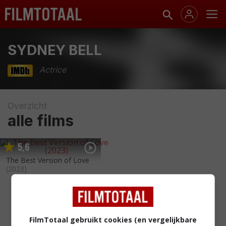
SYDNEY BELL
Actrice
Overzicht
alle films
5
6
,
The Best Version of Love
(2023)
FilmTotaal gebruikt cookies (en vergelijkbare