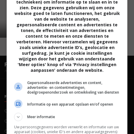
technieken) om informatie op te slaan en in te
zien. Deze gegevens gebruiken wij om onze
website goed te laten functioneren, het gebruik
van de website te analyseren,
gepersonaliseerde content en advertenties te
tonen, de effectiviteit van advertenties en
content te meten en onze diensten te
verbeteren. Hiervoor verzamelen wij gegevens
zoals unieke advertentie ID’s, geolocatie en
surfgedrag. Je kunt je cookie instellingen
wijzigen door het gebruik van onderstaande
FilmTotaal.
Hét online filmoverzicht.
'Meer opties' knop of via 'Privacy instellingen
aanpassen' onderaan de website.
hosted by
Gepersonaliseerde advertenties en content,
advertentie- en contentmetingen,
doelgroepenonderzoek en ontwikkeling van diensten
FILMTOTAAL
BELEID
Informatie op een apparaat opslaan en/of openen
Contact
Privacy
Meer informatie
Over ons
Voorwaarden
Uw persoonsgegevens worden verwerkt en informatie van uw
Colofon
Cookies
apparaat (cookies, unieke ID's en andere apparaatgegevens)