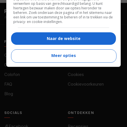
verwerken op basis van gerechtvaardigd belang. U kunt
hiertegen bezwaar maken door uw opties hieronder te
FilmTotaal.
Hét online filmoverzicht.
beheren. Zoek onderaan deze pagina of in het sitemenu naar
een link om uw toestemming te beheren of in te trekken via de
hosted by
privacy- en cookie-instellingen.
Naar de website
FILMTOTAAL
BELEID
Contact
Privacy
Meer opties
Over ons
Voorwaarden
Colofon
Cookies
FAQ
Cookievoorkeuren
Blog
SOCIALS
ONTDEKKEN
Facebook
Recensies