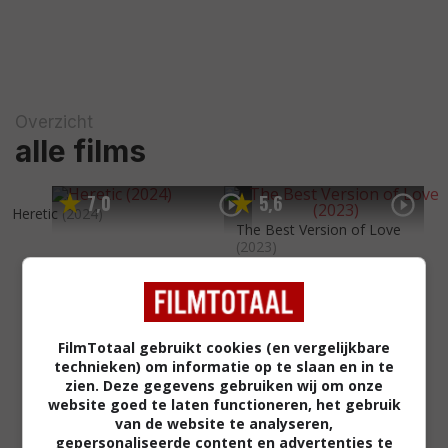
Overzicht
alle films
7
0
5
6
,
,
Heretic
(2024)
The Best Version of Love
(2023)
FilmTotaal gebruikt cookies (en vergelijkbare
technieken) om informatie op te slaan en in te
zien. Deze gegevens gebruiken wij om onze
website goed te laten functioneren, het gebruik
van de website te analyseren,
gepersonaliseerde content en advertenties te