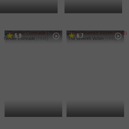
5
9
6
7
,
,
Tender Comrade
(1943)
The Seventh Victim
(1943)