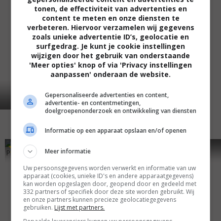
tonen, de effectiviteit van advertenties en
content te meten en onze diensten te
verbeteren. Hiervoor verzamelen wij gegevens
zoals unieke advertentie ID’s, geolocatie en
surfgedrag. Je kunt je cookie instellingen
wijzigen door het gebruik van onderstaande
'Meer opties' knop of via 'Privacy instellingen
aanpassen' onderaan de website.
Gepersonaliseerde advertenties en content,
advertentie- en contentmetingen,
doelgroepenonderzoek en ontwikkeling van diensten
Informatie op een apparaat opslaan en/of openen
7
7
7
6
,
,
Meer informatie
Planet of the Apes
(1968)
The Swimmer
(1968)
Uw persoonsgegevens worden verwerkt en informatie van uw
apparaat (cookies, unieke ID's en andere apparaatgegevens)
kan worden opgeslagen door, geopend door en gedeeld met
332 partners of specifiek door deze site worden gebruikt. Wij
en onze partners kunnen precieze geolocatiegegevens
gebruiken.
Lijst met partners.