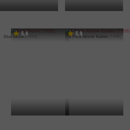
5
4
5
9
,
,
Blue Moon
(1999)
A Price Above Rubies
(1998)