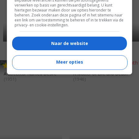
Bepaalde leveranciers kunnen uw persoonsgegevens
verwerken op basis van gerechtvaardigd belang. U kunt
hiertegen bezwaar maken door uw opties hieronder te
beheren. Zoek onderaan deze pagina of in het sitemenu naar
een link om uw toestemming te beheren of in te trekken via de
privacy- en cookie-instellingen.
Naar de website
Meer opties
8
1
8
1
,
,
A Streetcar Named Desire
A Matter of Life and Death
(1951)
(1946)