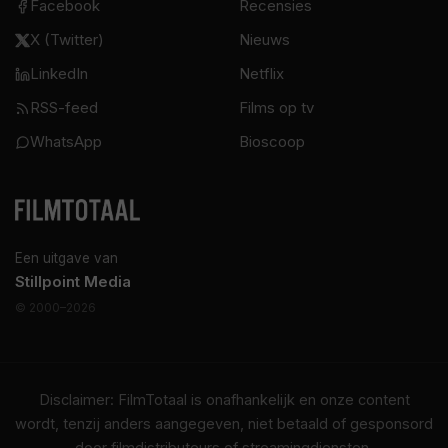
Facebook
Recensies
X (Twitter)
Nieuws
LinkedIn
Netflix
RSS-feed
Films op tv
WhatsApp
Bioscoop
Een uitgave van
Stillpoint Media
© 2000–2026
Disclaimer: FilmTotaal is onafhankelijk en onze content
wordt, tenzij anders aangegeven, niet betaald of gesponsord
door filmdistributeurs of streamingdiensten.