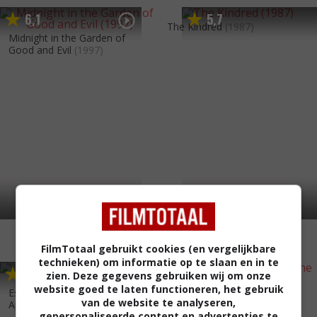
6
1
5
7
,
,
The Kindred
(1987)
Midnight in the Garden of
Good and Evil
(1997)
FilmTotaal gebruikt cookies (en vergelijkbare
technieken) om informatie op te slaan en in te
6
3
5
2
,
,
zien. Deze gegevens gebruiken wij om onze
website goed te laten functioneren, het gebruik
Escape from the Planet of the
Beneath the Planet of the
van de website te analyseren,
Apes
(1971)
Apes
(1970)
gepersonaliseerde content en advertenties te