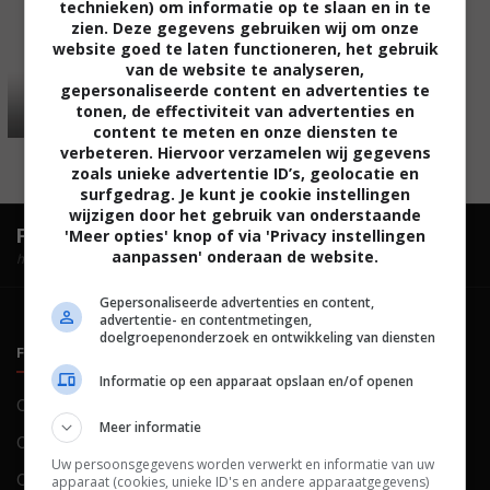
technieken) om informatie op te slaan en in te
zien. Deze gegevens gebruiken wij om onze
website goed te laten functioneren, het gebruik
van de website te analyseren,
gepersonaliseerde content en advertenties te
tonen, de effectiviteit van advertenties en
content te meten en onze diensten te
verbeteren. Hiervoor verzamelen wij gegevens
zoals unieke advertentie ID’s, geolocatie en
surfgedrag. Je kunt je cookie instellingen
wijzigen door het gebruik van onderstaande
FilmTotaal.
Hét online filmoverzicht.
'Meer opties' knop of via 'Privacy instellingen
aanpassen' onderaan de website.
hosted by
Gepersonaliseerde advertenties en content,
advertentie- en contentmetingen,
doelgroepenonderzoek en ontwikkeling van diensten
FILMTOTAAL
BELEID
Informatie op een apparaat opslaan en/of openen
Contact
Privacy
Meer informatie
Over ons
Voorwaarden
Uw persoonsgegevens worden verwerkt en informatie van uw
Colofon
Cookies
apparaat (cookies, unieke ID's en andere apparaatgegevens)