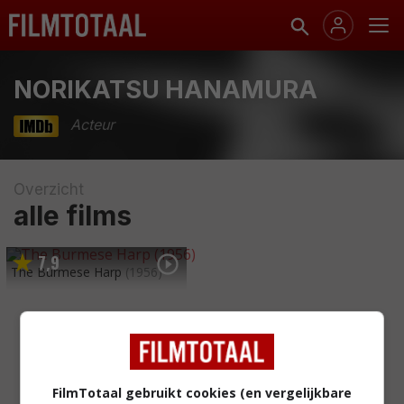
NORIKATSU HANAMURA
Acteur
Overzicht
alle films
7
9
,
The Burmese Harp
(1956)
FilmTotaal gebruikt cookies (en vergelijkbare