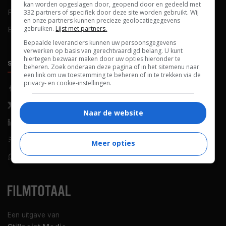
kan worden opgeslagen door, geopend door en gedeeld met
FAQ
Cookievoorkeuren
332 partners of specifiek door deze site worden gebruikt. Wij
en onze partners kunnen precieze geolocatiegegevens
gebruiken.
Lijst met partners.
Blog
Bepaalde leveranciers kunnen uw persoonsgegevens
verwerken op basis van gerechtvaardigd belang. U kunt
hiertegen bezwaar maken door uw opties hieronder te
SOCIALS
ONTDEKKEN
beheren. Zoek onderaan deze pagina of in het sitemenu naar
een link om uw toestemming te beheren of in te trekken via de
privacy- en cookie-instellingen.
Facebook
Recensies
X (Twitter)
Nieuws
Naar de website
LinkedIn
Netflix
RSS-feed
Films op tv
Meer opties
WhatsApp
Bioscoop
Een uitgave van