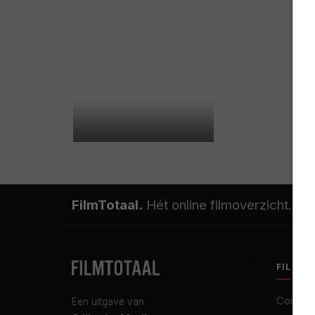
FilmTotaal.
Hét online filmoverzicht.
FILMT
Contact
Een uitgave van