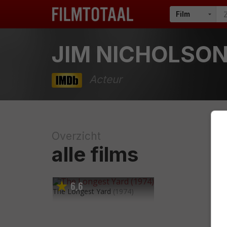
JIM NICHOLSO
Acteur
Overzicht
alle films
6
6
,
The Longest Yard
(1974)