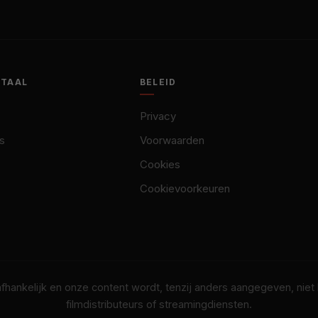
OTAAL
BELEID
Privacy
s
Voorwaarden
Cookies
Cookievoorkeuren
nafhankelijk en onze content wordt, tenzij anders aangegeven, nie
filmdistributeurs of streamingdiensten.