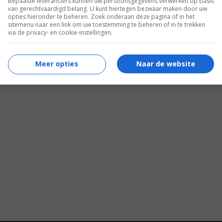
Bepaalde leveranciers kunnen uw persoonsgegevens verwerken op basis
van gerechtvaardigd belang. U kunt hiertegen bezwaar maken door uw
opties hieronder te beheren. Zoek onderaan deze pagina of in het
sitemenu naar een link om uw toestemming te beheren of in te trekken
via de privacy- en cookie-instellingen.
Meer opties
Naar de website