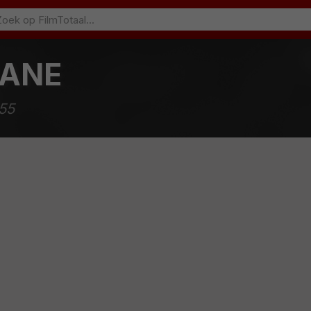
HANE
955