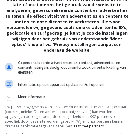
laten functioneren, het gebruik van de website te
analyseren, gepersonaliseerde content en advertenties
te tonen, de effectiviteit van advertenties en content te
meten en onze diensten te verbeteren. Hiervoor
verzamelen wij gegevens zoals unieke advertentie ID’s,
geolocatie en surfgedrag. Je kunt je cookie instellingen
wijzigen door het gebruik van onderstaande 'Meer
opties' knop of via 'Privacy instellingen aanpassen'
onderaan de website.
5
1
4
9
,
,
Tom and Huck
(1995)
Ri¢hie Ri¢h
(1
Gepersonaliseerde advertenties en content, advertentie- en
contentmetingen, doelgroepenonderzoek en ontwikkeling van
World of
diensten
...
(1997)
Informatie op een apparaat opslaan en/of openen
Meer informatie
Uw persoonsgegevens worden verwerkt en informatie van uw apparaat
(cookies, unieke ID's en andere apparaatgegevens) kan worden
opgeslagen door, geopend door en gedeeld met 332 partners of
specifiek door deze site worden gebruikt. Wij en onze partners kunnen
precieze geolocatiegegevens gebruiken.
Lijst met partners.