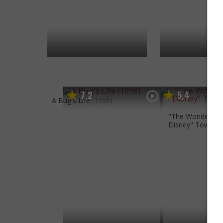
7
2
5
4
,
,
A Bug's Life
(1998)
"The Wonderful 
Disney" Tower of