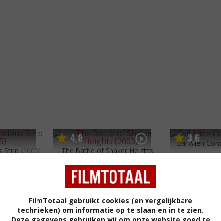
4
8
3
6
,
,
Evil Alien Co
 Strip
(2005)
The Battle of Shaker Heights
(2003)
FilmTotaal gebruikt cookies (en vergelijkbare
technieken) om informatie op te slaan en in te zien.
Deze gegevens gebruiken wij om onze website goed te