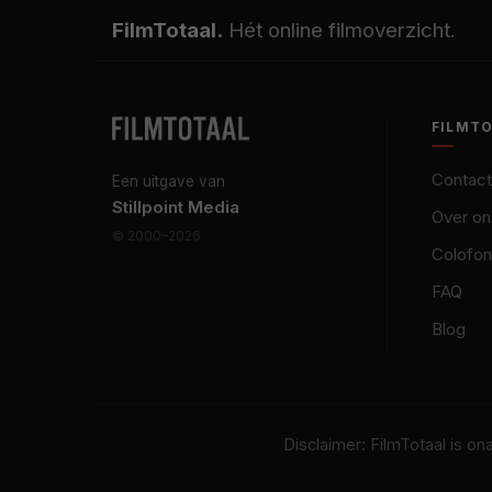
FilmTotaal.
Hét online filmoverzicht.
FILMT
Contact
Een uitgave van
Stillpoint Media
Over on
© 2000–2026
Colofon
FAQ
Blog
Disclaimer: FilmTotaal is o