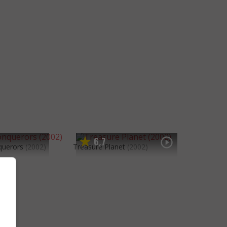
6
7
,
nquerors
(2002)
Treasure Planet
(2002)