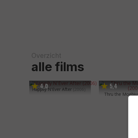
Overzicht
alle films
4
0
5
4
,
,
Happily N'Ever After
(2006)
Thru the Moebius