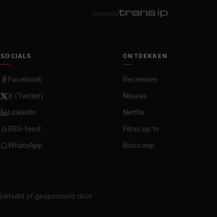
hosted by
SOCIALS
ONTDEKKEN
Facebook
Recensies
X (Twitter)
Nieuws
LinkedIn
Netflix
RSS-feed
Films op tv
WhatsApp
Bioscoop
t betaald of gesponsord door