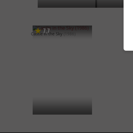
7
7
,
Castle in the Sky
(1986)