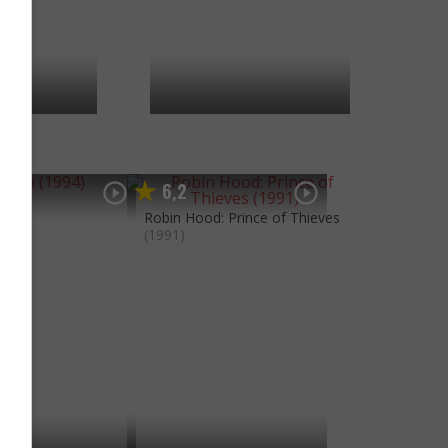
6
2
,
994)
Robin Hood: Prince of Thieves
(1991)