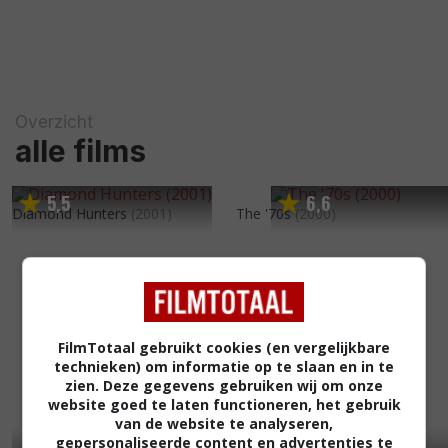
Overzicht
alle films
5
5
6
6
,
,
Diamond Hunters
(2001)
The '70s
(2000)
FilmTotaal gebruikt cookies (en vergelijkbare
technieken) om informatie op te slaan en in te
zien. Deze gegevens gebruiken wij om onze
website goed te laten functioneren, het gebruik
van de website te analyseren,
gepersonaliseerde content en advertenties te