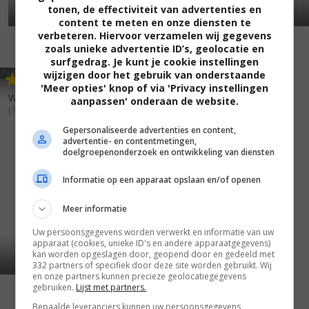
tonen, de effectiviteit van advertenties en
content te meten en onze diensten te
verbeteren. Hiervoor verzamelen wij gegevens
zoals unieke advertentie ID’s, geolocatie en
surfgedrag. Je kunt je cookie instellingen
wijzigen door het gebruik van onderstaande
5
5
4
7
,
,
'Meer opties' knop of via 'Privacy instellingen
What We Did That Night
Shadow of a Stranger
(1992)
aanpassen' onderaan de website.
(1999)
Gepersonaliseerde advertenties en content,
advertentie- en contentmetingen,
doelgroepenonderzoek en ontwikkeling van diensten
Informatie op een apparaat opslaan en/of openen
Meer informatie
Uw persoonsgegevens worden verwerkt en informatie van uw
apparaat (cookies, unieke ID's en andere apparaatgegevens)
kan worden opgeslagen door, geopend door en gedeeld met
332 partners of specifiek door deze site worden gebruikt. Wij
en onze partners kunnen precieze geolocatiegegevens
gebruiken.
Lijst met partners.
Bepaalde leveranciers kunnen uw persoonsgegevens