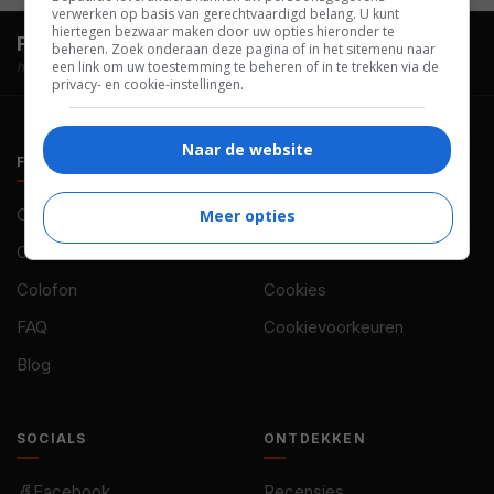
verwerken op basis van gerechtvaardigd belang. U kunt
hiertegen bezwaar maken door uw opties hieronder te
FilmTotaal.
Hét online filmoverzicht.
beheren. Zoek onderaan deze pagina of in het sitemenu naar
een link om uw toestemming te beheren of in te trekken via de
hosted by
privacy- en cookie-instellingen.
Naar de website
FILMTOTAAL
BELEID
Contact
Privacy
Meer opties
Over ons
Voorwaarden
Colofon
Cookies
FAQ
Cookievoorkeuren
Blog
SOCIALS
ONTDEKKEN
Facebook
Recensies