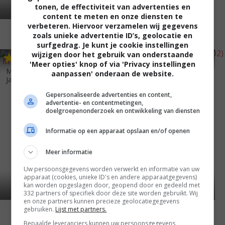
tonen, de effectiviteit van advertenties en
content te meten en onze diensten te
verbeteren. Hiervoor verzamelen wij gegevens
zoals unieke advertentie ID’s, geolocatie en
surfgedrag. Je kunt je cookie instellingen
wijzigen door het gebruik van onderstaande
4
1
5
3
,
,
Dead in a Heartbeat
(2002)
'Meer opties' knop of via 'Privacy instellingen
Man in the Mirror: The Michael
aanpassen' onderaan de website.
Jackson S...
(2004)
Gepersonaliseerde advertenties en content,
advertentie- en contentmetingen,
doelgroepenonderzoek en ontwikkeling van diensten
Informatie op een apparaat opslaan en/of openen
Meer informatie
Uw persoonsgegevens worden verwerkt en informatie van uw
apparaat (cookies, unieke ID's en andere apparaatgegevens)
kan worden opgeslagen door, geopend door en gedeeld met
332 partners of specifiek door deze site worden gebruikt. Wij
en onze partners kunnen precieze geolocatiegegevens
gebruiken.
Lijst met partners.
Bepaalde leveranciers kunnen uw persoonsgegevens