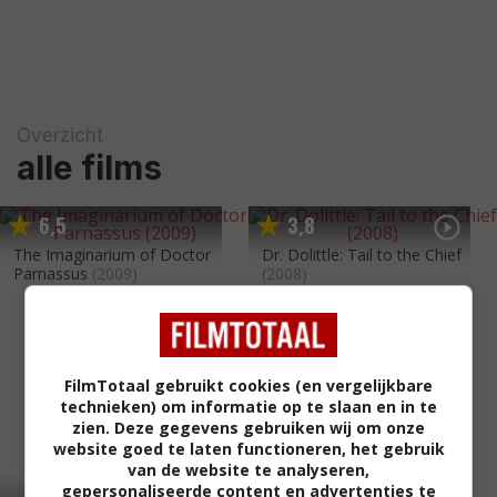
Overzicht
alle films
6
5
3
8
,
,
The Imaginarium of Doctor
Dr. Dolittle: Tail to the Chief
Parnassus
(2009)
(2008)
FilmTotaal gebruikt cookies (en vergelijkbare
technieken) om informatie op te slaan en in te
zien. Deze gegevens gebruiken wij om onze
website goed te laten functioneren, het gebruik
van de website te analyseren,
gepersonaliseerde content en advertenties te