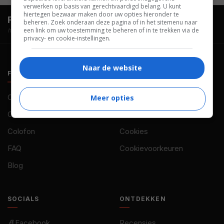
verwerken op basis van gerechtvaardigd belang. U kunt
hiertegen bezwaar maken door uw opties hieronder te
FilmTotaal.
Hét online filmoverzicht.
beheren. Zoek onderaan deze pagina of in het sitemenu naar
een link om uw toestemming te beheren of in te trekken via de
hosted by
privacy- en cookie-instellingen.
Naar de website
FILMTOTAAL
BELEID
Contact
Privacy
Meer opties
Over ons
Voorwaarden
Colofon
Cookies
FAQ
Cookievoorkeuren
Blog
SOCIALS
ONTDEKKEN
Facebook
Recensies