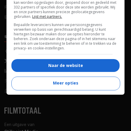
kan worden opgeslagen door, geopend door en gedeeld met
FAQ
Cookievoorkeuren
332 partners of specifiek door deze site worden gebruikt. Wij
en onze partners kunnen precieze geolocatiegegevens
gebruiken.
Lijst met partners.
Blog
Bepaalde leveranciers kunnen uw persoonsgegevens
verwerken op basis van gerechtvaardigd belang. U kunt
hiertegen bezwaar maken door uw opties hieronder te
SOCIALS
ONTDEKKEN
beheren. Zoek onderaan deze pagina of in het sitemenu naar
een link om uw toestemming te beheren of in te trekken via de
privacy- en cookie-instellingen.
Facebook
Recensies
X (Twitter)
Nieuws
Naar de website
LinkedIn
Netflix
RSS-feed
Films op tv
Meer opties
WhatsApp
Bioscoop
Een uitgave van