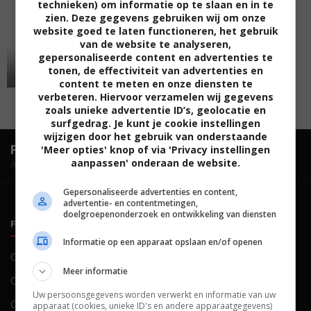
technieken) om informatie op te slaan en in te
zien. Deze gegevens gebruiken wij om onze
website goed te laten functioneren, het gebruik
van de website te analyseren,
gepersonaliseerde content en advertenties te
tonen, de effectiviteit van advertenties en
content te meten en onze diensten te
verbeteren. Hiervoor verzamelen wij gegevens
zoals unieke advertentie ID’s, geolocatie en
surfgedrag. Je kunt je cookie instellingen
wijzigen door het gebruik van onderstaande
FilmTotaal.
Hét online filmoverzicht.
'Meer opties' knop of via 'Privacy instellingen
aanpassen' onderaan de website.
hosted by
Gepersonaliseerde advertenties en content,
advertentie- en contentmetingen,
doelgroepenonderzoek en ontwikkeling van diensten
FILMTOTAAL
BELEID
Informatie op een apparaat opslaan en/of openen
Contact
Privacy
Meer informatie
Over ons
Voorwaarden
Uw persoonsgegevens worden verwerkt en informatie van uw
Colofon
Cookies
apparaat (cookies, unieke ID's en andere apparaatgegevens)