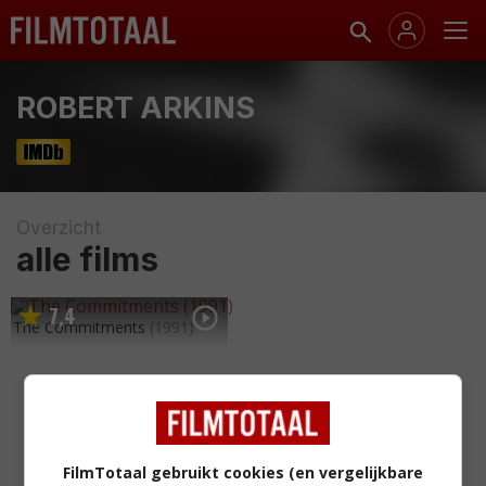
ROBERT ARKINS
Overzicht
alle films
7
4
,
The Commitments
(1991)
FilmTotaal gebruikt cookies (en vergelijkbare