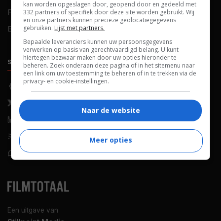
kan worden opgeslagen door, geopend door en gedeeld met
FAQ
Cookievoorkeuren
332 partners of specifiek door deze site worden gebruikt. Wij
en onze partners kunnen precieze geolocatiegegevens
gebruiken.
Lijst met partners.
Blog
Bepaalde leveranciers kunnen uw persoonsgegevens
verwerken op basis van gerechtvaardigd belang. U kunt
hiertegen bezwaar maken door uw opties hieronder te
SOCIALS
ONTDEKKEN
beheren. Zoek onderaan deze pagina of in het sitemenu naar
een link om uw toestemming te beheren of in te trekken via de
privacy- en cookie-instellingen.
Facebook
Recensies
X (Twitter)
Nieuws
Naar de website
LinkedIn
Netflix
RSS-feed
Films op tv
Meer opties
WhatsApp
Bioscoop
Een uitgave van