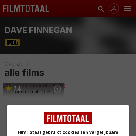
DAVE FINNEGAN
Overzicht
alle films
7
4
,
The Commitments
(1991)
FilmTotaal gebruikt cookies (en vergelijkbare