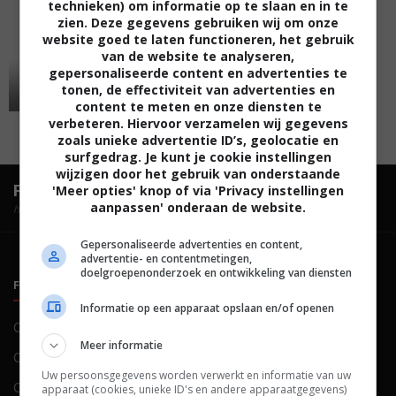
technieken) om informatie op te slaan en in te
zien. Deze gegevens gebruiken wij om onze
website goed te laten functioneren, het gebruik
van de website te analyseren,
gepersonaliseerde content en advertenties te
tonen, de effectiviteit van advertenties en
content te meten en onze diensten te
verbeteren. Hiervoor verzamelen wij gegevens
zoals unieke advertentie ID’s, geolocatie en
surfgedrag. Je kunt je cookie instellingen
wijzigen door het gebruik van onderstaande
FilmTotaal.
Hét online filmoverzicht.
'Meer opties' knop of via 'Privacy instellingen
aanpassen' onderaan de website.
hosted by
Gepersonaliseerde advertenties en content,
advertentie- en contentmetingen,
doelgroepenonderzoek en ontwikkeling van diensten
FILMTOTAAL
BELEID
Informatie op een apparaat opslaan en/of openen
Contact
Privacy
Meer informatie
Over ons
Voorwaarden
Uw persoonsgegevens worden verwerkt en informatie van uw
Colofon
Cookies
apparaat (cookies, unieke ID's en andere apparaatgegevens)