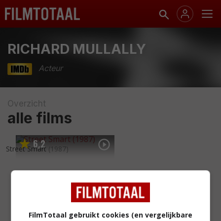
RICHARD MULLALLY
Acteur
Overzicht
alle films
6
2
,
Street Smart
(1987)
FilmTotaal gebruikt cookies (en vergelijkbare