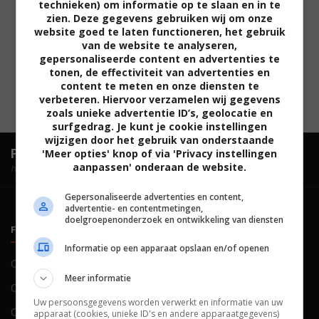
technieken) om informatie op te slaan en in te
zien. Deze gegevens gebruiken wij om onze
website goed te laten functioneren, het gebruik
van de website te analyseren,
gepersonaliseerde content en advertenties te
tonen, de effectiviteit van advertenties en
content te meten en onze diensten te
verbeteren. Hiervoor verzamelen wij gegevens
zoals unieke advertentie ID’s, geolocatie en
surfgedrag. Je kunt je cookie instellingen
wijzigen door het gebruik van onderstaande
FilmTotaal.
Hét online filmoverzicht.
'Meer opties' knop of via 'Privacy instellingen
aanpassen' onderaan de website.
hosted by
Gepersonaliseerde advertenties en content,
advertentie- en contentmetingen,
doelgroepenonderzoek en ontwikkeling van diensten
FILMTOTAAL
BELEID
Informatie op een apparaat opslaan en/of openen
Contact
Privacy
Meer informatie
Over ons
Voorwaarden
Uw persoonsgegevens worden verwerkt en informatie van uw
Colofon
Cookies
apparaat (cookies, unieke ID's en andere apparaatgegevens)