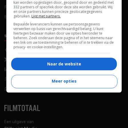
kan worden opgeslagen door, geopend door en gedeeld met
FAQ
Cookievoorkeuren
332 partners of specifiek door deze site worden gebruikt. Wij
en onze partners kunnen precieze geolocatiegegevens
gebruiken.
Lijst met partners.
Blog
Bepaalde leveranciers kunnen uw persoonsgegevens
verwerken op basis van gerechtvaardigd belang. U kunt
hiertegen bezwaar maken door uw opties hieronder te
SOCIALS
ONTDEKKEN
beheren. Zoek onderaan deze pagina of in het sitemenu naar
een link om uw toestemming te beheren of in te trekken via de
privacy- en cookie-instellingen.
Facebook
Recensies
X (Twitter)
Nieuws
Naar de website
LinkedIn
Netflix
RSS-feed
Films op tv
Meer opties
WhatsApp
Bioscoop
Een uitgave van