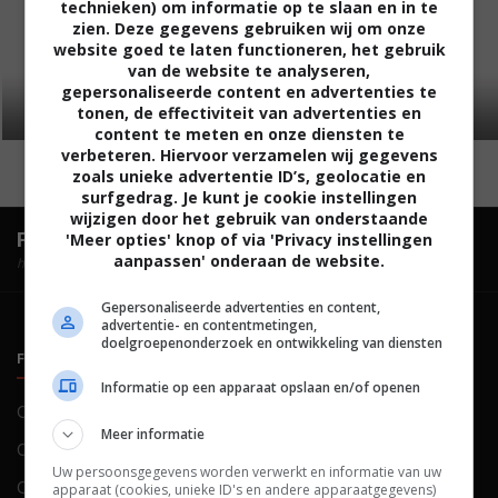
technieken) om informatie op te slaan en in te
zien. Deze gegevens gebruiken wij om onze
website goed te laten functioneren, het gebruik
van de website te analyseren,
gepersonaliseerde content en advertenties te
tonen, de effectiviteit van advertenties en
content te meten en onze diensten te
verbeteren. Hiervoor verzamelen wij gegevens
zoals unieke advertentie ID’s, geolocatie en
surfgedrag. Je kunt je cookie instellingen
wijzigen door het gebruik van onderstaande
FilmTotaal.
Hét online filmoverzicht.
'Meer opties' knop of via 'Privacy instellingen
aanpassen' onderaan de website.
hosted by
Gepersonaliseerde advertenties en content,
advertentie- en contentmetingen,
doelgroepenonderzoek en ontwikkeling van diensten
FILMTOTAAL
BELEID
Informatie op een apparaat opslaan en/of openen
Contact
Privacy
Meer informatie
Over ons
Voorwaarden
Uw persoonsgegevens worden verwerkt en informatie van uw
Colofon
Cookies
apparaat (cookies, unieke ID's en andere apparaatgegevens)