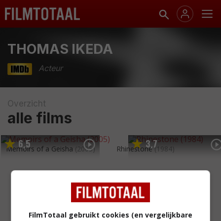
THOMAS IKEDA
Acteur
Overzicht
alle films
6
5
3
7
,
,
Memoirs of a Geisha
(2005)
Rhinestone
(1984)
FilmTotaal gebruikt cookies (en vergelijkbare