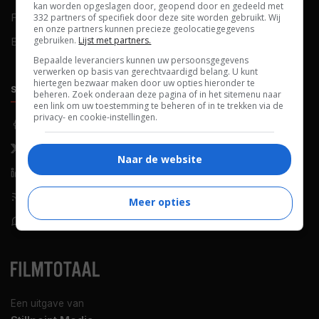
kan worden opgeslagen door, geopend door en gedeeld met
FAQ
Cookievoorkeuren
332 partners of specifiek door deze site worden gebruikt. Wij
en onze partners kunnen precieze geolocatiegegevens
gebruiken.
Lijst met partners.
Blog
Bepaalde leveranciers kunnen uw persoonsgegevens
verwerken op basis van gerechtvaardigd belang. U kunt
hiertegen bezwaar maken door uw opties hieronder te
SOCIALS
ONTDEKKEN
beheren. Zoek onderaan deze pagina of in het sitemenu naar
een link om uw toestemming te beheren of in te trekken via de
privacy- en cookie-instellingen.
Facebook
Recensies
X (Twitter)
Nieuws
Naar de website
LinkedIn
Netflix
RSS-feed
Films op tv
Meer opties
WhatsApp
Bioscoop
Een uitgave van