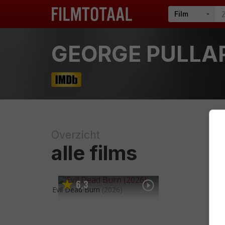
GEORGE PULLA
Overzicht
alle films
6
3
,
Evil Dead Burn
(2026)