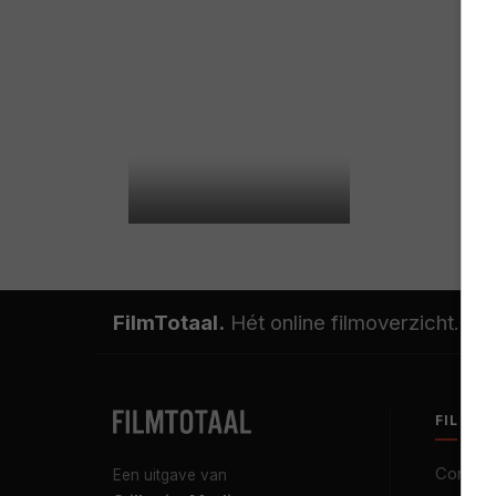
FilmTotaal.
Hét online filmoverzicht.
FILMT
Contact
Een uitgave van