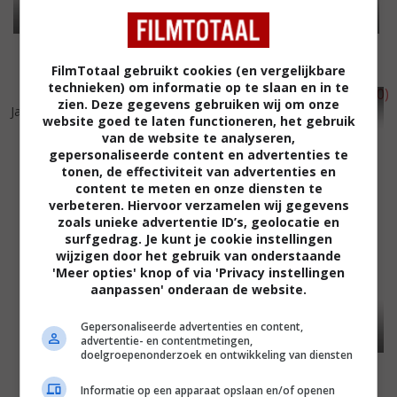
FilmTotaal gebruikt cookies (en vergelijkbare
technieken) om informatie op te slaan en in te
4
0
3
7
,
,
zien. Deze gegevens gebruiken wij om onze
Jason X
(2001)
On Hostile Ground
(2000)
website goed te laten functioneren, het gebruik
van de website te analyseren,
gepersonaliseerde content en advertenties te
tonen, de effectiviteit van advertenties en
content te meten en onze diensten te
verbeteren. Hiervoor verzamelen wij gegevens
zoals unieke advertentie ID’s, geolocatie en
surfgedrag. Je kunt je cookie instellingen
wijzigen door het gebruik van onderstaande
'Meer opties' knop of via 'Privacy instellingen
aanpassen' onderaan de website.
Gepersonaliseerde advertenties en content,
advertentie- en contentmetingen,
doelgroepenonderzoek en ontwikkeling van diensten
Informatie op een apparaat opslaan en/of openen