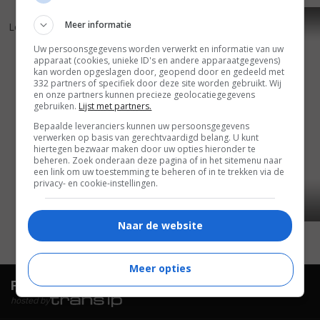
6
4
4
2
,
,
Meer informatie
Lethal Vows
(1999)
Gridlock
(1996)
Uw persoonsgegevens worden verwerkt en informatie van uw
apparaat (cookies, unieke ID's en andere apparaatgegevens)
kan worden opgeslagen door, geopend door en gedeeld met
332 partners of specifiek door deze site worden gebruikt. Wij
en onze partners kunnen precieze geolocatiegegevens
gebruiken.
Lijst met partners.
Bepaalde leveranciers kunnen uw persoonsgegevens
verwerken op basis van gerechtvaardigd belang. U kunt
hiertegen bezwaar maken door uw opties hieronder te
beheren. Zoek onderaan deze pagina of in het sitemenu naar
een link om uw toestemming te beheren of in te trekken via de
privacy- en cookie-instellingen.
Naar de website
Meer opties
FilmTotaal.
Hét online filmoverzicht.
hosted by