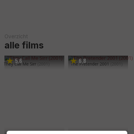
Overzicht
alle films
5
6
6
8
,
,
They Call Me Sirr
(2001)
The Pretender 2001
(2001)