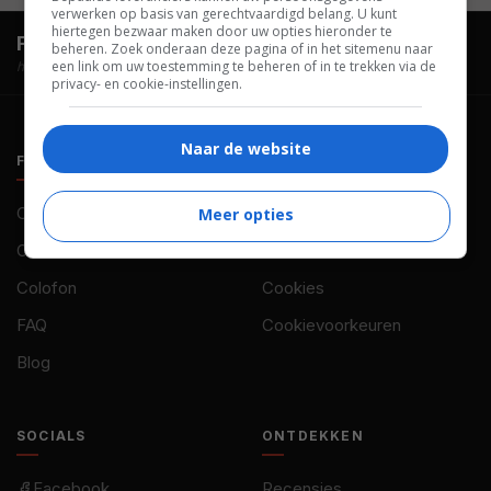
verwerken op basis van gerechtvaardigd belang. U kunt
hiertegen bezwaar maken door uw opties hieronder te
FilmTotaal.
Hét online filmoverzicht.
beheren. Zoek onderaan deze pagina of in het sitemenu naar
een link om uw toestemming te beheren of in te trekken via de
hosted by
privacy- en cookie-instellingen.
Naar de website
FILMTOTAAL
BELEID
Contact
Privacy
Meer opties
Over ons
Voorwaarden
Colofon
Cookies
FAQ
Cookievoorkeuren
Blog
SOCIALS
ONTDEKKEN
Facebook
Recensies