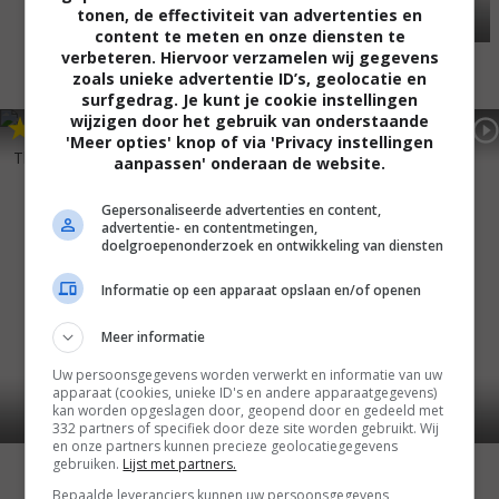
tonen, de effectiviteit van advertenties en
content te meten en onze diensten te
verbeteren. Hiervoor verzamelen wij gegevens
zoals unieke advertentie ID’s, geolocatie en
surfgedrag. Je kunt je cookie instellingen
wijzigen door het gebruik van onderstaande
8
2
7
6
,
,
The Women
(1939)
'Meer opties' knop of via 'Privacy instellingen
The Philadelphia Story
(1940)
aanpassen' onderaan de website.
Gepersonaliseerde advertenties en content,
advertentie- en contentmetingen,
doelgroepenonderzoek en ontwikkeling van diensten
Informatie op een apparaat opslaan en/of openen
Meer informatie
Uw persoonsgegevens worden verwerkt en informatie van uw
apparaat (cookies, unieke ID's en andere apparaatgegevens)
kan worden opgeslagen door, geopend door en gedeeld met
332 partners of specifiek door deze site worden gebruikt. Wij
en onze partners kunnen precieze geolocatiegegevens
gebruiken.
Lijst met partners.
Bepaalde leveranciers kunnen uw persoonsgegevens