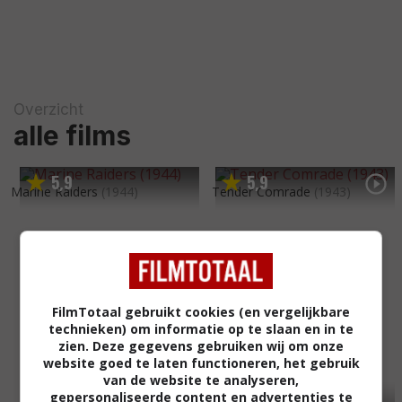
Overzicht
alle films
5
9
5
9
,
,
Marine Raiders
(1944)
Tender Comrade
(1943)
FilmTotaal gebruikt cookies (en vergelijkbare
technieken) om informatie op te slaan en in te
zien. Deze gegevens gebruiken wij om onze
website goed te laten functioneren, het gebruik
van de website te analyseren,
gepersonaliseerde content en advertenties te