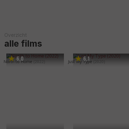
Overzicht
alle films
6
0
6
1
,
,
North to Home
(2022)
Just My Type
(2020)