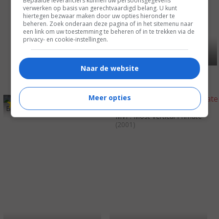
Bepaalde leveranciers kunnen uw persoonsgegevens
verwerken op basis van gerechtvaardigd belang. U kunt
hiertegen bezwaar maken door uw opties hieronder te
beheren. Zoek onderaan deze pagina of in het sitemenu naar
een link om uw toestemming te beheren of in te trekken via de
privacy- en cookie-instellingen.
Naar de website
Meer opties
7
8
4
7
,
,
Battlestar Galactica
(2003)
MVP: Most Vertical Primate
(2001)