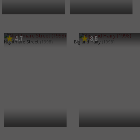
4
7
3
5
,
,
Nightmare Street
(1998)
Big and Hairy
(1998)