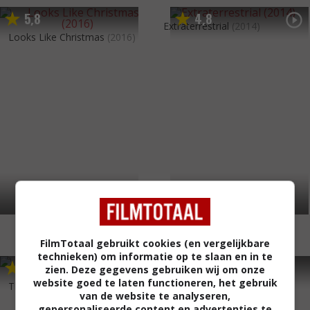
5
8
4
8
,
,
Extraterrestrial
(2014)
Looks Like Christmas
(2016)
FilmTotaal gebruikt cookies (en vergelijkbare
technieken) om informatie op te slaan en in te
6
4
4
4
,
,
zien. Deze gegevens gebruiken wij om onze
Cleaverville
(2007)
website goed te laten functioneren, het gebruik
The Andromeda Strain
(2008)
van de website te analyseren,
gepersonaliseerde content en advertenties te