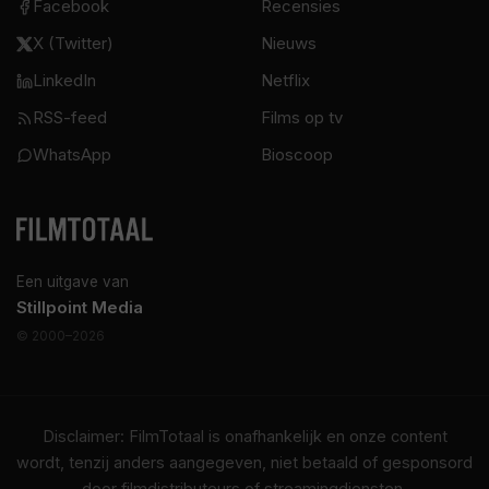
Facebook
Recensies
X (Twitter)
Nieuws
LinkedIn
Netflix
RSS-feed
Films op tv
WhatsApp
Bioscoop
Een uitgave van
Stillpoint Media
© 2000–2026
Disclaimer: FilmTotaal is onafhankelijk en onze content
wordt, tenzij anders aangegeven, niet betaald of gesponsord
door filmdistributeurs of streamingdiensten.