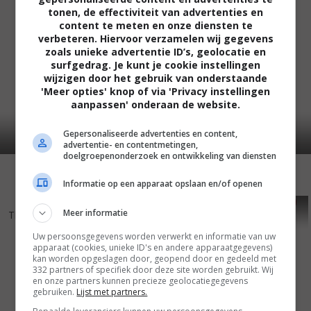
tonen, de effectiviteit van advertenties en
content te meten en onze diensten te
verbeteren. Hiervoor verzamelen wij gegevens
zoals unieke advertentie ID’s, geolocatie en
surfgedrag. Je kunt je cookie instellingen
wijzigen door het gebruik van onderstaande
'Meer opties' knop of via 'Privacy instellingen
aanpassen' onderaan de website.
Gepersonaliseerde advertenties en content,
advertentie- en contentmetingen,
doelgroepenonderzoek en ontwikkeling van diensten
Informatie op een apparaat opslaan en/of openen
4
5
5
2
,
,
Meer informatie
The Keeper
(2004)
It Must Be Love
(2004)
Uw persoonsgegevens worden verwerkt en informatie van uw
apparaat (cookies, unieke ID's en andere apparaatgegevens)
kan worden opgeslagen door, geopend door en gedeeld met
332 partners of specifiek door deze site worden gebruikt. Wij
en onze partners kunnen precieze geolocatiegegevens
gebruiken.
Lijst met partners.